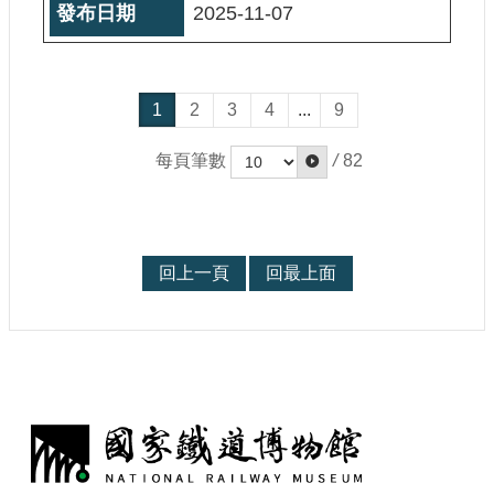
2025-11-07
1
2
3
4
...
9
每頁筆數
/
82
回上一頁
回最上面
: