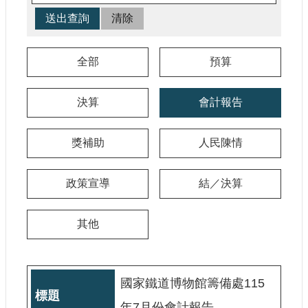
參
觀
研
全部
預算
究
典
決算
會計報告
藏
便
獎補助
人民陳情
民
服
務
政策宣導
結／決算
公
其他
開
資
訊
國家鐵道博物館籌備處115
網
年7月份會計報告