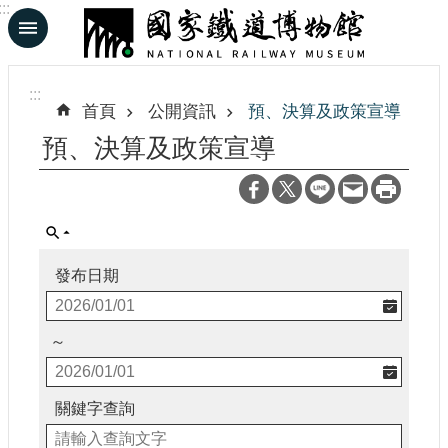
:::
跳到主要內容區塊
進
階
:::
搜
首頁
公開資訊
預、決算及政策宣導
尋
預、決算及政策宣導
En
日
文
發布日期
認
識
～
鐵
博
關鍵字查詢
展
覽