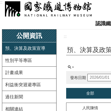
:::
跳到主要內容區塊
認識鐵
公開資訊
:::
預、決算及政策宣導
預、決算及政
性別平等專區
計畫成果
發布日期
利益衝突迴避專區
全部
過往新聞
人民陳情
相關連結