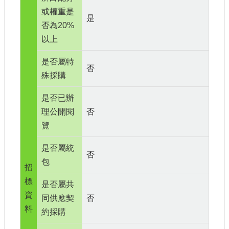
或權重是
是
否為20%
以上
是否屬特
否
殊採購
是否已辦
理公開閱
否
覽
是否屬統
否
包
招
標
是否屬共
資
同供應契
否
料
約採購