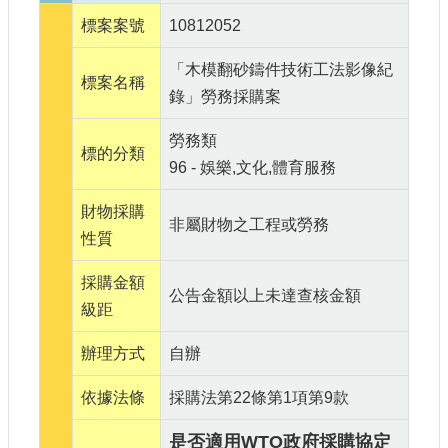
站
標案案號
10812052
導
覽
「木模翻砂鑄件技術工法影像紀
標案名稱
相
錄」勞務採購案
關
連
勞務類
標的分類
結
96 - 娛樂,文化,體育服務
服
財物採購
務
非屬財物之工程或勞務
信
性質
箱
採購金額
公告金額以上未達查核金額
級距
辦理方式
自辦
文
依據法條
採購法第22條第1項第9款
化
部
是否適用WTO政府採購協定
重