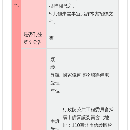
他
標時間代之。
5.其他未盡事宜另詳本案招標文
件。
是否刊登
否
英文公告
疑
義、
異議
國家鐵道博物館籌備處
受理
單位
行政院公共工程委員會採
購申訴審議委員會（地
申訴
址：110臺北市信義區松
受理