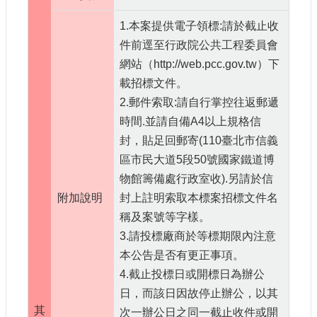
1.本案提供電子領標:請於截止收
件前逕至行政院公共工程委員會
網站（http://web.pcc.gov.tw）下
載招標文件。
2.郵件索取:請自行掌控往返郵遞
時間.並請自備A4以上規格信
封，貼足回郵寄(110臺北市信義
區市民大道5段50號國家鐵道博
物館籌備處行政室收).另請於信
附加說明
封上註明索取本標案招標文件名
稱及案號等字樣。
3.請投標廠商於等標期限內注意
本公告是否有更正事項。
4.截止投標日或開標日為辦公
日，而該日因故停止辦公，以其
其
次一辦公日之同一截止收件或開