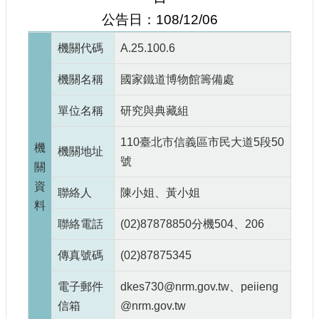
參
公告日：108/12/06
觀
機關代碼
A.25.100.6
研
究
機關名稱
國家鐵道博物館籌備處
典
藏
單位名稱
研究與典藏組
110臺北市信義區市民大道5段50
便
機
機關地址
民
號
關
服
資
務
聯絡人
陳小姐、黃小姐
料
聯絡電話
(02)87878850分機504、206
公
開
資
傳真號碼
(02)87875345
訊
電子郵件
dkes730@nrm.gov.tw、peiieng
信箱
@nrm.gov.tw
網