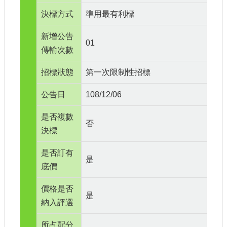
決標方式
準用最有利標
新增公告
01
傳輸次數
招標狀態
第一次限制性招標
公告日
108/12/06
是否複數
否
決標
是否訂有
是
底價
價格是否
是
納入評選
所占配分