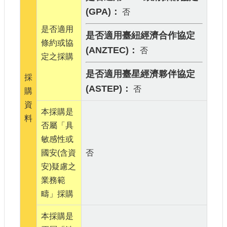
大
(GPA)：
否
政
策
是否適用
是否適用臺紐經濟合作協定
條約或協
個
(ANZTEC)：
否
定之採購
資
保
是否適用臺星經濟夥伴協定
採
護
(ASTEP)：
否
購
網
資
站
本採購是
料
導
否屬「具
覽
敏感性或
隱
國安(含資
否
私
安)疑慮之
權
業務範
及
安
疇」採購
全
政
本採購是
策