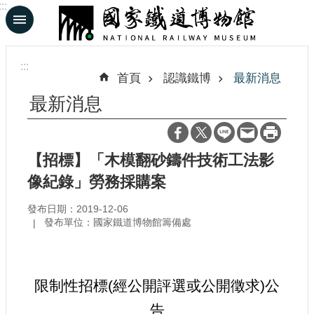
:::
跳到主要內容區塊
進
階
:::
搜
首頁
認識鐵博
最新消息
尋
最新消息
En
日
【招標】「木模翻砂鑄件技術工法影
文
像紀錄」勞務採購案
發布日期：2019-12-06
認
發布單位：國家鐵道博物館籌備處
識
鐵
博
限制性招標(經公開評選或公開徵求)公
展
告
覽