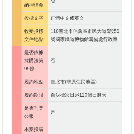
否
納押標金
投標文字
正體中文或英文
收受投標
110臺北市信義區市民大道5段50
文件地點
號國家鐵道博物館籌備處行政室
是否依據
採購法第
否
99條
履約地點
臺北市(非原住民地區)
履約期限
自決標次日起120個日曆天
是否刊登
是
公報
本案採購