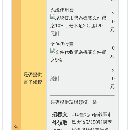
系統使用費
2
0
元
文件代收費
0
元
2
是否提供
總計
0
電子領標
元
是否提供現場領標：是
招標文
110臺北市信義區市
民大道5段50號國家
件領取
領