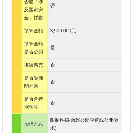
否屬「涉
宣
否
及國家安
示
全」採購
網
站
預算金額
3,500,000元
資
料
預算金額
開
是
是否公開
放
宣
後續擴充
否
告
著
是否受機
否
作
關補助
權
聲
是否含特
明
否
別預算
限制性招標(經公開評選或公開徵
招標方式
求)