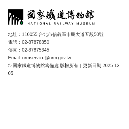
大
:
政
策
個
資
地址：110055 台北市信義區市民大道五段50號
保
電話：02-87878850
護
傳真：02-87875345
網
Email: nrmservice@nrm.gov.tw
站
© 國家鐵道博物館籌備處 版權所有｜更新日期 2025-12-
導
05
覽
隱
私
權
及
安
全
政
策