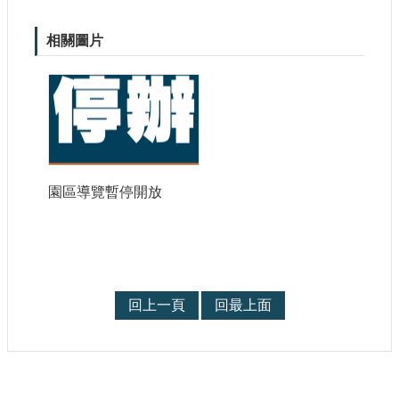
站
導
相關圖片
覽
相
關
連
結
服
務
園區導覽暫停開放
信
箱
回上一頁
回最上面
文
化
部
重