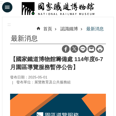
:::
跳到主要內容區塊
進
階
:::
搜
首頁
認識鐵博
最新消息
尋
最新消息
En
日
【國家鐵道博物館籌備處 114年度6-7
文
月園區導覽服務暫停公告】
發布日期：2025-05-01
認
發布單位：展覽教育及公共服務組
識
鐵
博
展
覽