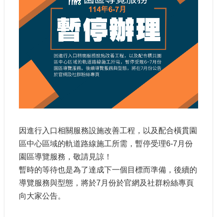
參
觀
研
究
典
藏
便
民
服
務
因進行入口相關服務設施改善工程，以及配合橫貫園
區中心區域的軌道路線施工所需，暫停受理6-7月份
公
園區導覽服務，敬請見諒！
開
暫時的等待也是為了達成下一個目標而準備，後續的
資
導覽服務與型態，將於7月份於官網及社群粉絲專頁
訊
向大家公告。
網