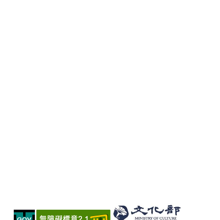
宣
示
網
站
資
料
開
放
宣
告
著
作
權
聲
明