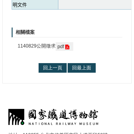
明文件
站
導
覽
相
相關檔案
關
連
1140829公開徵求
pdf
結
服
務
回上一頁
回最上面
信
箱
:
文
化
部
重