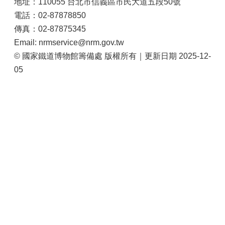
地址：110055 台北市信義區市民大道五段50號
大
電話：02-87878850
政
策
傳真：02-87875345
Email: nrmservice@nrm.gov.tw
個
© 國家鐵道博物館籌備處 版權所有｜更新日期 2025-12-
資
保
05
護
網
站
導
覽
隱
私
權
及
安
全
政
策