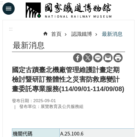
:::
跳到主要內容區塊
進
階
:::
搜
首頁
認識鐵博
最新消息
尋
最新消息
En
日
國定古蹟臺北機廠管理維護計畫定期
文
檢討暨研訂整體性之災害防救應變計
畫委託專業服務(114/09/01-114/09/08)
認
識
發布日期：2025-09-01
鐵
發布單位：展覽教育及公共服務組
博
展
機關代碼
A.25.100.6
覽