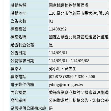
參
機關名稱
國家鐵道博物館籌備處
觀
機關地址
110 臺北市信義區市民大道5段50號
公告次數
01
研
究
標案案號
11408292
典
標案名稱
國定古蹟臺北機廠管理維護計畫定
藏
是否刊登公報
是
便
公告日期
114/09/01
民
公開徵求日期
114/09/01 - 114/09/08
服
務
聯絡人
郭小姐、黃先生
聯絡電話
(02)87878850 # 330、506
公
電子郵件信箱
yiting@nrm.gov.tw
開
資
內容摘要
委託專業廠商檢討北機廠管理維護
訊
附加說明
公開徵求並非招標公告，如將公開
是否提供公開徵求說
是
網