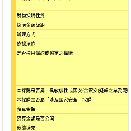
站
導
財物採購性質
覽
採購金額級距
相
辦理方式
關
連
依據法條
結
是否適用條約或協定之採購
服
務
信
箱
本採購是否屬「具敏感性或國安(含資安)疑慮之業務範
本採購是否屬「涉及國家安全」採購
預算金額
文
化
預算金額是否公開
部
後續擴充
重