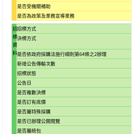
大
是否受機關補助
政
是否為政策及業務宣導業務
策
招
招標方式
個
資
標
決標方式
保
資
護
料
是否依政府採購法施行細則第64條之2辦理
網
新增公告傳輸次數
站
導
招標狀態
覽
公告日
隱
是否複數決標
私
是否訂有底價
權
及
是否屬特殊採購
安
是否已辦理公開閱覽
全
政
是否屬統包
策