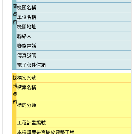
參
關
機關名稱
觀
資
單位名稱
料
機關地址
研
究
聯絡人
典
聯絡電話
藏
傳真號碼
便
電子郵件信箱
民
服
採
標案案號
務
購
標案名稱
資
公
料
開
標的分類
資
訊
工程計畫編號
本採購案是否屬於建築工程
網