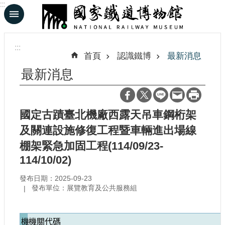
:::
跳到主要內容區塊
進
階
:::
搜
首頁
認識鐵博
最新消息
尋
最新消息
En
日
國定古蹟臺北機廠西露天吊車鋼桁架
文
及關連設施修復工程暨車輛進出場線
棚架緊急加固工程(114/09/23-
認
114/10/02)
識
鐵
發布日期：2025-09-23
博
發布單位：展覽教育及公共服務組
展
機
機關代碼
覽