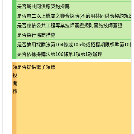
宣
是否屬共同供應契約採購
示
是否屬二以上機關之聯合採購(不適用共同供應契約規定
網
是否應依公共工程專業技師簽證規則實施技師簽證
站
是否採行協商措施
資
料
是否適用採購法第104條或105條或招標期限標準第10條
開
是否依據採購法第106條第1項第1款辦理
放
宣
領
是否提供電子領標
告
投
著
開
作
標
權
聲
明