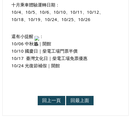
站
十月乘車體驗運轉日期：
導
10/4、10/5、10/6、10/10、10/11、10/12、
覽
10/18、10/19、10/24、10/25、10/26
相
關
還有小提醒 
：
連
10/06 中秋節｜開館
結
10/10 國慶日｜柴電工場門票半價
服
10/17  臺灣文化日｜柴電工場免票優惠
務
10/24 光復節補假｜開館
信
箱
回上一頁
回最上面
文
化
部
重