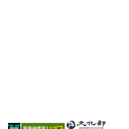
宣
示
網
站
資
料
開
放
宣
告
著
作
權
聲
明