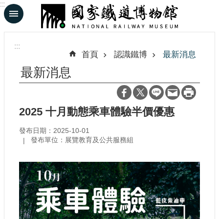
:::
跳到主要內容區塊
進
階
:::
搜
首頁
認識鐵博
最新消息
尋
最新消息
En
日
2025 十月動態乘車體驗半價優惠
文
發布日期：2025-10-01
發布單位：展覽教育及公共服務組
認
識
鐵
博
展
覽