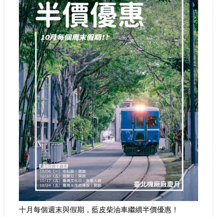
參
觀
研
究
典
藏
便
民
服
務
公
開
資
訊
十月每個週末與假期，藍皮柴油車繼續
半價優惠
！
網