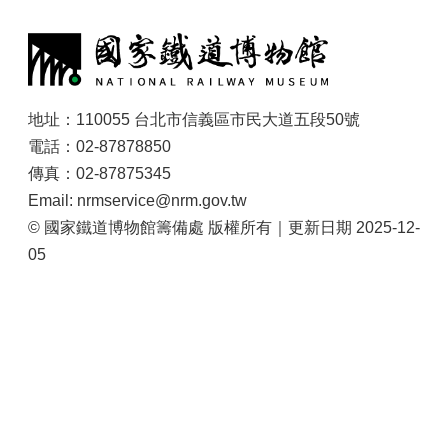
大
:
政
策
個
資
地址：110055 台北市信義區市民大道五段50號
保
電話：02-87878850
護
傳真：02-87875345
網
Email: nrmservice@nrm.gov.tw
站
© 國家鐵道博物館籌備處 版權所有｜更新日期 2025-12-
導
05
覽
隱
私
權
及
安
全
政
策