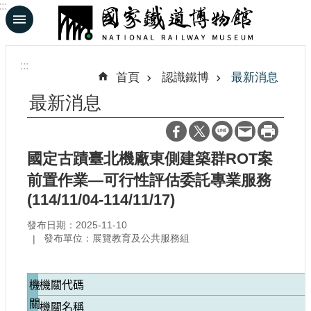
:::
跳到主要內容區塊
進
階
:::
搜
首頁
認識鐵博
最新消息
尋
最新消息
En
日
國定古蹟臺北機廠東側建築群ROT案
文
前置作業—可行性評估委託專業服務
(114/11/04-114/11/17)
認
發布日期：2025-11-10
識
發布單位：展覽教育及公共服務組
鐵
博
機
機關代碼
展
關
機關名稱
覽