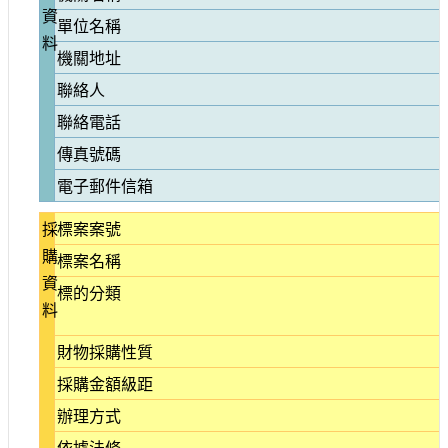
資
參
單位名稱
觀
料
機關地址
聯絡人
研
究
聯絡電話
典
藏
傳真號碼
電子郵件信箱
便
民
採
標案案號
服
購
標案名稱
務
資
標的分類
料
公
開
財物採購性質
資
訊
採購金額級距
辦理方式
網
依據法條