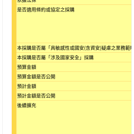
站
是否適用條約或協定之採購
導
覽
相
關
連
本採購是否屬「具敏感性或國安(含資安)疑慮之業務範
結
本採購是否屬「涉及國家安全」採購
服
務
預算金額
信
預算金額是否公開
箱
預計金額
預計金額是否公開
後續擴充
文
化
部
重