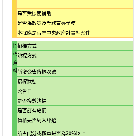
大
政
是否受機關補助
策
是否為政策及業務宣導業務
個
本採購是否屬中央政府計畫型案件
資
保
招
招標方式
護
標
決標方式
網
資
站
料
新增公告傳輸次數
導
覽
招標狀態
公告日
隱
私
是否複數決標
權
及
是否訂有底價
安
價格是否納入評選
全
政
所占配分或權重是否為20%以上
策