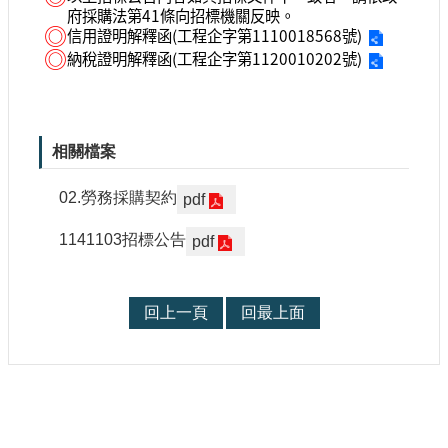
府採購法第41條向招標機關反映。
◎
信用證明解釋函(工程企字第1110018568號)
◎
納稅證明解釋函(工程企字第1120010202號)
相關檔案
02.勞務採購契約
pdf
1141103招標公告
pdf
回上一頁
回最上面
: