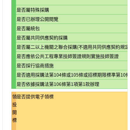
宣
是否屬特殊採購
示
是否已辦理公開閱覽
網
是否屬統包
站
資
是否屬共同供應契約採購
料
是否屬二以上機關之聯合採購(不適用共同供應契約規定
開
放
是否應依公共工程專業技師簽證規則實施技師簽證
宣
是否採行協商措施
告
是否適用採購法第104條或105條或招標期限標準第10條
著
作
是否依據採購法第106條第1項第1款辦理
權
聲
領
是否提供電子領標
明
投
開
標