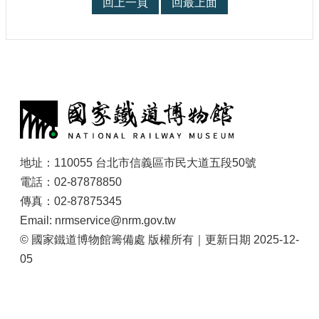
回上一頁
回最上面
站
導
覽
相
關
:
連
結
服
務
地址：110055 台北市信義區市民大道五段50號
信
電話：02-87878850
箱
傳真：02-87875345
Email: nrmservice@nrm.gov.tw
© 國家鐵道博物館籌備處 版權所有｜更新日期 2025-12-
05
文
化
部
重