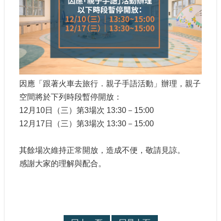
參
觀
研
究
典
藏
因應「跟著火車去旅行．親子手語活動」辦理，親子
空間將於下列時段暫停開放：
便
民
12月10日（三）第3場次 13:30－15:00
服
12月17日（三）第3場次 13:30－15:00
務
其餘場次維持正常開放，造成不便，敬請見諒。
公
感謝大家的理解與配合。
開
資
訊
網