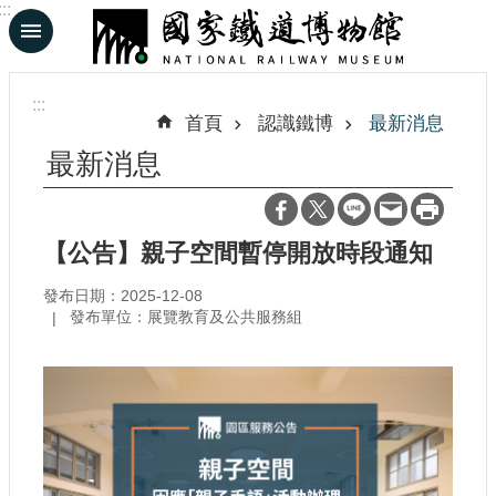
:::
跳到主要內容區塊
進
階
:::
搜
首頁
認識鐵博
最新消息
尋
最新消息
En
日
【公告】親子空間暫停開放時段通知
文
發布日期：2025-12-08
發布單位：展覽教育及公共服務組
認
識
鐵
博
展
覽