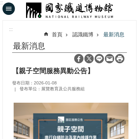
:::
跳到主要內容區塊
進
階
:::
搜
首頁
認識鐵博
最新消息
尋
最新消息
En
日
【親子空間服務異動公告】
文
發布日期：2026-01-08
發布單位：展覽教育及公共服務組
認
識
鐵
博
展
覽