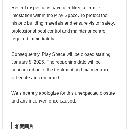
大
Recent inspections have identified a termite
政
infestation within the Play Space. To protect the
策
historic building materials and ensure visitor safety,
個
professional pest control and maintenance are
資
required immediately.
保
護
Consequently, Play Space will be closed starting
網
January 8, 2026. The reopening date will be
站
導
announced once the treatment and maintenance
覽
schedule are confirmed.
隱
私
We sincerely apologize for this unexpected closure
權
and any inconvenience caused.
及
安
全
政
相關圖片
策