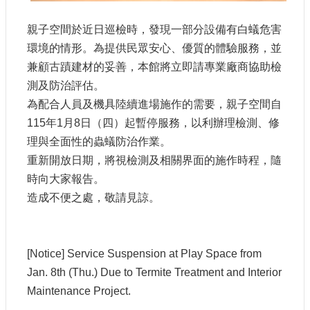
站
導
親子空間於近日巡檢時，發現一部分設備有白蟻危害
覽
環境的情形。為提供民眾安心、優質的體驗服務，並
相
兼顧古蹟建材的妥善，本館將立即請專業廠商協助檢
關
測及防治評估。
連
為配合人員及機具陸續進場施作的需要，親子空間自
結
115年1月8日（四）起暫停服務，以利辦理檢測、修
服
理與全面性的蟲蟻防治作業。
務
重新開放日期，將視檢測及相關界面的施作時程，隨
信
箱
時向大家報告。
造成不便之處，敬請見諒。
[Notice] Service Suspension at Play Space from
文
Jan. 8th (Thu.) Due to Termite Treatment and Interior
化
Maintenance Project.
部
重