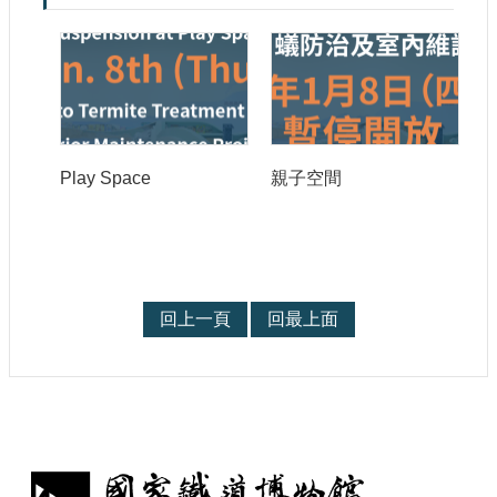
宣
示
網
站
資
料
開
Play Space
親子空間
放
宣
告
著
作
回上一頁
回最上面
權
聲
明
: