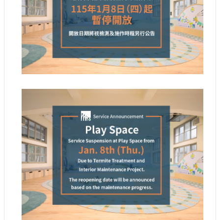
參
觀
研
究
典
藏
便
民
服
務
公
開
資
訊
網