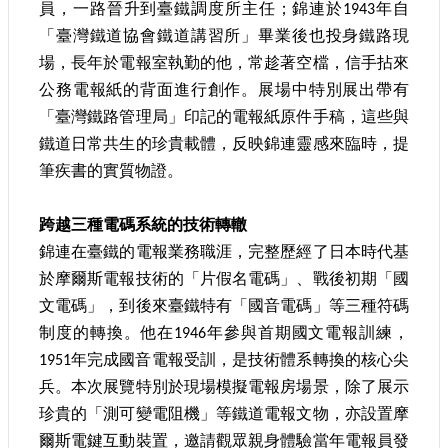
員，一路晉升到臺鐵調度所主任；錦連於1943年自
站
導
「臺灣鐵道協會鐵道講習所」畢業後也投身鐵路現
覽
場，長年於電報室執勤的他，常趁著空檔，信手拈來
公務電報紙的背面進行創作。展場中特別展出帶有
相
關
「臺灣鐵路管理局」印記的電報紙原件手稿，這些與
連
鐵道日常共生的珍貴載體，反映錦連靈感來臨時，提
結
筆疾書的實質物證。
服
務
跨越三種電碼系統的技術轉轍
信
錦連在臺鐵的電報業務職涯，完整歷經了日本時代基
箱
於摩爾斯電報技術的「片假名電碼」、戰後初期「國
文電碼」，到後來臺鐵特有「國音電碼」等三種符碼
制度的轉換。他在1946年參與首期國文電報訓練，
1951年完成國音電報受訓，是技術體系轉換的核心尖
文
兵。本次展覽特別於現場模擬電報房場景，除了展示
化
珍貴的「測可變電阻機」等鐵道電報文物，亦設置摩
部
重
爾斯電鍵互動裝置，邀請觀眾親身體驗當年電報員發