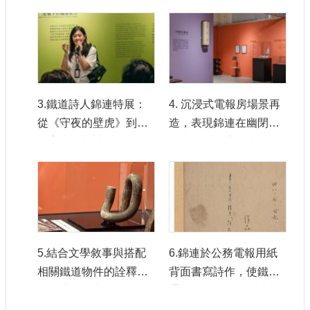
感謝家屬將珍貴的手稿
長女陳嘉惠女士(左二)、
等物件捐贈給國家鐵道
文化部文化資源司陳修
博物館，促成此次鐵道
程司長(右二)、國立臺灣
與文學交織而成的特
文學館林佩蓉副館長(左
展。
一)及國家鐵道博物館籌
3.鐵道詩人錦連特展：
4. 沉浸式電報房場景再
備處鄭銘彰主任共同出
從《守夜的壁虎》到
造，表現錦連在幽閉與
席儀式。
『吝嗇的蜘蛛』展期自6
孤獨的電報房值班，文
月23日起至12月13日
思泉湧不斷地創作氣
止，特展免費開放參
氛。
觀，歡迎大家蒞臨感受
鐵道與文學交織出的鋼
鐵柔情。
5.結合文學敘事與搭配
6.錦連於公務電報用紙
相關鐵道物件的詮釋，
背面書寫詩作，使鐵道
將錦連作品中的鐵道元
通訊的工作用紙，成為
素及場景轉化為視覺意
承載文學創作與生命經