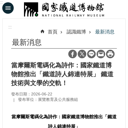
:::
跳到主要內容區塊
進
階
:::
搜
首頁
認識鐵博
最新消息
尋
最新消息
En
日
當摩爾斯電碼化為詩作：國家鐵道博
文
物館推出「鐵道詩人錦連特展」 鐵道
技術與文學的交軌！
認
識
發布日期：2026-06-22
鐵
發布單位：展覽教育及公共服務組
博
當摩爾斯電碼化為詩作：國家鐵道博物館推出「鐵道
展
覽
詩人錦連特展」