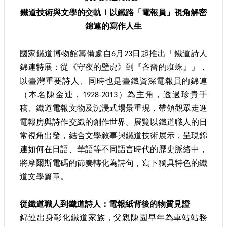
參
鐵道技術與文學的交軌！以鐵路「電報員」視角解密
觀
錦連的寫作人生
研
究
國家鐵道博物館籌備處自6月23日起推出「鐵道詩人
典
錦連特展：從《守夜的壁虎》到『吝嗇的蜘蛛』」，
藏
以臺灣重要詩人、同時也是臺鐵資深電報員的錦連
（本名陳金連，1928-2013）為主角，透過珍貴手
便
稿、鐵道電報文物及沉浸式場景重現，帶領觀眾走進
民
電報房與詩作交織的創作世界。展覽以鐵道職人的日
服
務
常視角出發，結合文學敘事與鐵道技術展示，呈現錦
連如何在日語、華語等不同語言時代的歷史脈絡中，
公
將摩爾斯電碼的節奏轉化為詩句，寫下獨具特色的鐵
開
道文學篇章。
資
訊
從鐵道職人到鐵道詩人：電報紙背後的物質見證
錦連出身彰化鐵道家族，父親陳園早年為車站站務
網