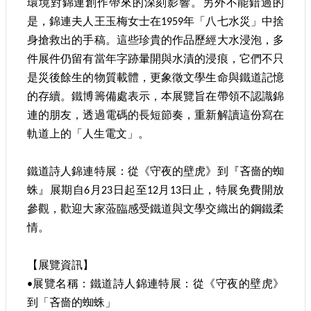
環境對錦連創作帶來的深刻影響。另外不能錯過的
宣
是，錦連夫人王玉梅女士在1959年「八七水災」中捨
示
身搶救出的手稿。這些珍貴的作品歷經大水浸泡，多
網
件展件仍留有當年字跡暈開與水漬的浸痕，它們不只
站
是災後餘生的物質載體，更象徵文學生命與鐵道記憶
資
料
的存續。鐵博籌備處表示，本展覽旨在帶領不認識錦
開
連的朋友，透過電碼的長短節奏，重新解讀這份寫在
放
軌道上的「人生電文」。
宣
告
鐵道詩人錦連特展：從《守夜的壁虎》到『吝嗇的蜘
著
蛛』展期自6月23日起至12月13日止，特展免費開放
作
權
參觀，歡迎大家蒞臨感受鐵道與文學交織出的鋼鐵柔
聲
情。
明
【展覽資訊】
•展覽名稱：鐵道詩人錦連特展：從《守夜的壁虎》
到「吝嗇的蜘蛛」