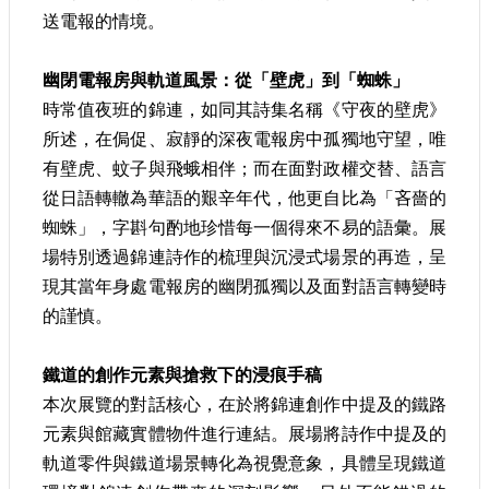
大
送電報的情境。
政
策
幽閉電報房與軌道風景：從「壁虎」到「蜘蛛」
個
時常值夜班的錦連，如同其詩集名稱《守夜的壁虎》
資
所述，在侷促、寂靜的深夜電報房中孤獨地守望，唯
保
有壁虎、蚊子與飛蛾相伴；而在面對政權交替、語言
護
從日語轉轍為華語的艱辛年代，他更自比為「吝嗇的
網
蜘蛛」，字斟句酌地珍惜每一個得來不易的語彙。展
站
導
場特別透過錦連詩作的梳理與沉浸式場景的再造，呈
覽
現其當年身處電報房的幽閉孤獨以及面對語言轉變時
的謹慎。
隱
私
權
鐵道的創作元素與搶救下的浸痕手稿
及
本次展覽的對話核心，在於將錦連創作中提及的鐵路
安
元素與館藏實體物件進行連結。展場將詩作中提及的
全
政
軌道零件與鐵道場景轉化為視覺意象，具體呈現鐵道
策