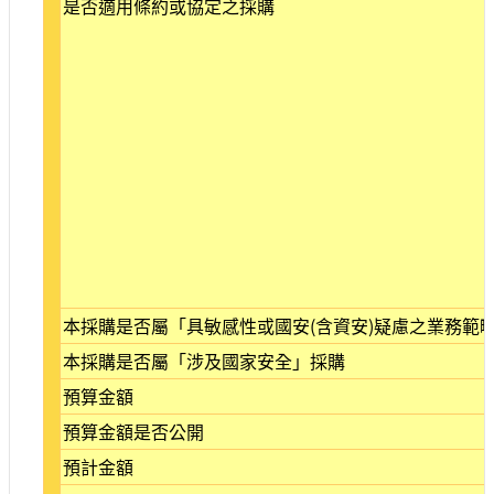
是否適用條約或協定之採購
站
導
覽
相
關
連
結
服
務
信
箱
本採購是否屬「具敏感性或國安(含資安)疑慮之業務範
本採購是否屬「涉及國家安全」採購
預算金額
文
預算金額是否公開
化
預計金額
部
重