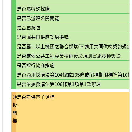
宣
是否屬特殊採購
示
是否已辦理公開閱覽
網
是否屬統包
站
資
是否屬共同供應契約採購
料
是否屬二以上機關之聯合採購(不適用共同供應契約規定
開
放
是否應依公共工程專業技師簽證規則實施技師簽證
宣
是否採行協商措施
告
是否適用採購法第104條或105條或招標期限標準第10條
著
作
是否依據採購法第106條第1項第1款辦理
權
聲
領
是否提供電子領標
明
投
開
標