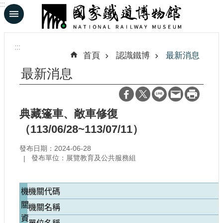
:::
跳到主要內容區塊
進
階
:::
搜
首頁
認識鐵博
最新消息
尋
最新消息
En
日
典藏篷車、敞車修復
文
（113/06/28~113/07/11）
發布日期：2024-06-28
認
發布單位：展覽教育及公共服務組
識
鐵
博
機
機關代碼
關
機關名稱
展
資
覽
單位名稱