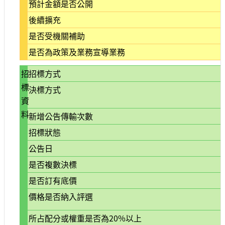
預計金額是否公開
大
政
後續擴充
策
是否受機關補助
個
是否為政策及業務宣導業務
資
保
招
招標方式
護
標
決標方式
網
資
站
料
新增公告傳輸次數
導
覽
招標狀態
公告日
隱
私
是否複數決標
權
是否訂有底價
及
安
價格是否納入評選
全
政
所占配分或權重是否為20%以上
策