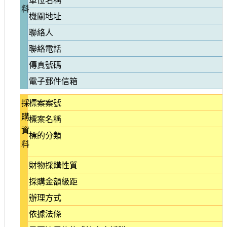
料
參
機關地址
觀
聯絡人
研
聯絡電話
究
傳真號碼
典
藏
電子郵件信箱
採
標案案號
便
民
購
標案名稱
服
資
標的分類
務
料
公
財物採購性質
開
採購金額級距
資
訊
辦理方式
依據法條
網