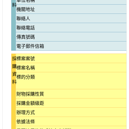
料
參
機關地址
觀
聯絡人
研
聯絡電話
究
傳真號碼
典
藏
電子郵件信箱
採
標案案號
便
民
購
標案名稱
服
資
標的分類
務
料
公
財物採購性質
開
採購金額級距
資
訊
辦理方式
依據法條
網