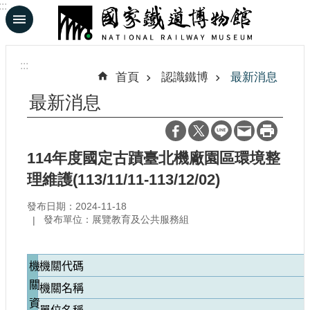
:::
跳到主要內容區塊
進
階
:::
搜
首頁
認識鐵博
最新消息
尋
最新消息
En
日
114年度國定古蹟臺北機廠園區環境整
文
理維護(113/11/11-113/12/02)
發布日期：2024-11-18
認
發布單位：展覽教育及公共服務組
識
鐵
博
機
機關代碼
關
機關名稱
展
資
覽
單位名稱