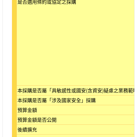
是否適用條約或協定之採購
站
導
覽
相
關
連
結
服
務
信
箱
本採購是否屬「具敏感性或國安(含資安)疑慮之業務範
本採購是否屬「涉及國家安全」採購
預算金額
文
預算金額是否公開
化
後續擴充
部
重