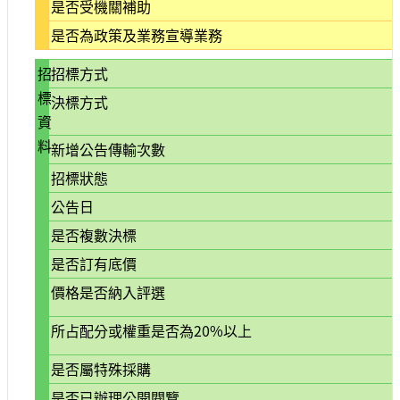
是否受機關補助
大
政
是否為政策及業務宣導業務
策
招
招標方式
個
標
決標方式
資
資
保
護
料
新增公告傳輸次數
網
招標狀態
站
公告日
導
覽
是否複數決標
是否訂有底價
隱
私
價格是否納入評選
權
及
所占配分或權重是否為20%以上
安
全
是否屬特殊採購
政
是否已辦理公開閱覽
策