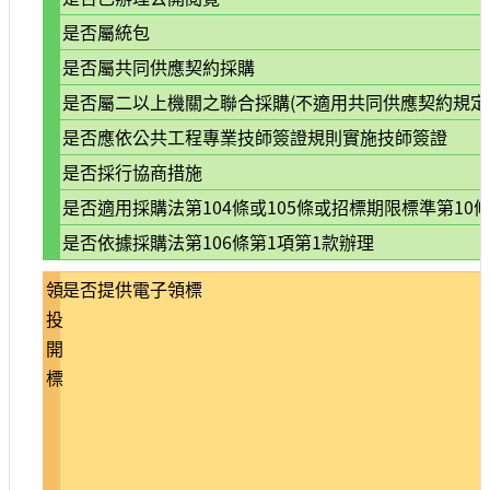
宣
是否屬統包
示
是否屬共同供應契約採購
網
是否屬二以上機關之聯合採購(不適用共同供應契約規定
站
資
是否應依公共工程專業技師簽證規則實施技師簽證
料
是否採行協商措施
開
放
是否適用採購法第104條或105條或招標期限標準第10條
宣
是否依據採購法第106條第1項第1款辦理
告
著
領
是否提供電子領標
作
投
權
開
聲
標
明