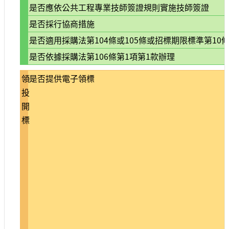
是否應依公共工程專業技師簽證規則實施技師簽證
宣
示
是否採行協商措施
是否適用採購法第104條或105條或招標期限標準第10條
網
站
是否依據採購法第106條第1項第1款辦理
資
料
領
是否提供電子領標
開
投
放
宣
開
告
標
著
作
權
聲
明