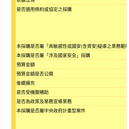
站
是否適用條約或協定之採購
導
覽
相
關
連
本採購是否屬「具敏感性或國安(含資安)疑慮之業務範
結
本採購是否屬「涉及國家安全」採購
服
務
預算金額
信
預算金額是否公開
箱
後續擴充
是否受機關補助
是否為政策及業務宣導業務
文
本採購是否屬中央政府計畫型案件
化
部
重