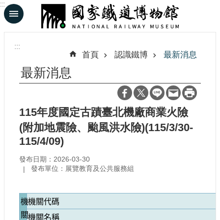
:::
跳到主要內容區塊
進
階
:::
搜
首頁
認識鐵博
最新消息
尋
最新消息
En
日
115年度國定古蹟臺北機廠商業火險
文
(附加地震險、颱風洪水險)(115/3/30-
115/4/09)
認
發布日期：2026-03-30
識
發布單位：展覽教育及公共服務組
鐵
博
機
機關代碼
展
關
機關名稱
覽