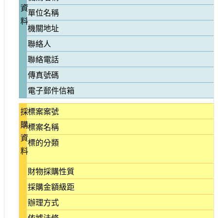
資
參
單位名稱
觀
料
機關地址
聯絡人
研
究
聯絡電話
典
藏
傳真號碼
電子郵件信箱
便
民
採
標案案號
服
購
標案名稱
務
資
標的分類
料
公
開
財物採購性質
資
訊
採購金額級距
辦理方式
網
依據法條