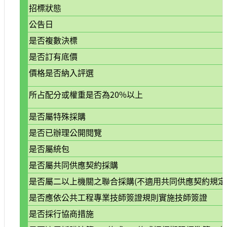
招標狀態
大
政
公告日
策
是否複數決標
個
是否訂有底價
資
保
價格是否納入評選
護
所占配分或權重是否為20%以上
網
站
是否屬特殊採購
導
是否已辦理公開閱覽
覽
是否屬統包
隱
私
是否屬共同供應契約採購
權
是否屬二以上機關之聯合採購(不適用共同供應契約規定
及
安
是否應依公共工程專業技師簽證規則實施技師簽證
全
是否採行協商措施
政
策