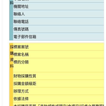
料
參
機關地址
觀
聯絡人
研
聯絡電話
究
傳真號碼
典
藏
電子郵件信箱
採
標案案號
便
購
民
標案名稱
服
資
標的分類
務
料
公
財物採購性質
開
採購金額級距
資
訊
辦理方式
依據法條
網