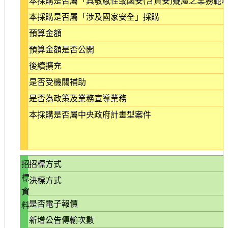
本採購是否屬「具敏感性或國安(含資安)疑慮之業務範
站
本採購是否屬「涉及國家安全」採購
導
覽
預算金額
預算金額是否公開
相
關
後續擴充
連
結
是否受機關補助
是否為政策及業務宣導業務
服
務
本採購是否屬中央政府計畫型案件
信
箱
招
招標方式
標
決標方式
資
文
是否電子報價
料
化
部
新增公告傳輸次數
重