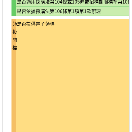
是否適用採購法第104條或105條或招標期限標準第10條
宣
是否依據採購法第106條第1項第1款辦理
示
網
領
是否提供電子領標
站
投
資
開
料
標
開
放
宣
告
著
作
權
聲
明