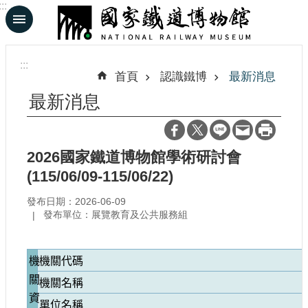
:::
跳到主要內容區塊
進
階
:::
搜
首頁
認識鐵博
最新消息
尋
最新消息
En
日
2026國家鐵道博物館學術研討會
(115/06/09-115/06/22)
文
發布日期：2026-06-09
認
發布單位：展覽教育及公共服務組
識
鐵
博
機
機關代碼
關
機關名稱
展
資
單位名稱
覽