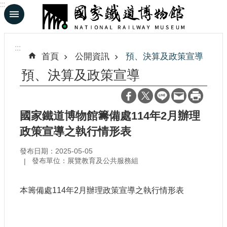
:::
跳到主要內容區塊
進
階
:::
搜
首頁
公開資訊
預、決算及政策宣導
尋
預、決算及政策宣導
En
日
國家鐵道博物館籌備處114年2月辦理
文
政策宣導之執行情形表
發布日期：2025-05-05
認
發布單位：展覽教育及公共服務組
識
鐵
博
本籌備處114年2月辦理政策宣導之執行情形表
展
覽