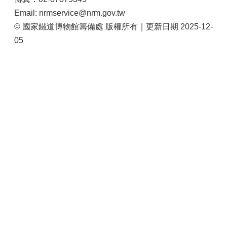
站
Email: nrmservice@nrm.gov.tw
導
© 國家鐵道博物館籌備處 版權所有｜更新日期 2025-12-
覽
05
相
關
連
結
服
務
信
箱
文
化
部
重