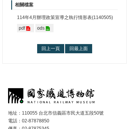
參
相關檔案
觀
114年4月辦理政策宣導之執行情形表(1140505)
研
pdf
ods
究
典
藏
回上一頁
回最上面
便
民
服
務
:
公
開
資
訊
地址：110055 台北市信義區市民大道五段50號
電話：02-87878850
網
傳真：02-87875345