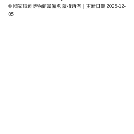
站
© 國家鐵道博物館籌備處 版權所有｜更新日期 2025-12-
導
05
覽
相
關
連
結
服
務
信
箱
文
化
部
重