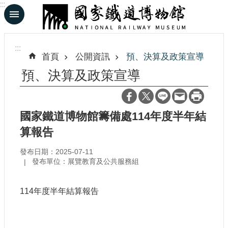
:::
跳到主要內容區塊
進
階
:::
搜
首頁
公開資訊
預、決算及政策宣導
尋
預、決算及政策宣導
En
日
國家鐵道博物館籌備處114年度半年結
文
算報告
發布日期：2025-07-11
認
發布單位：展覽教育及公共服務組
識
鐵
博
114年度半年結算報告
展
覽