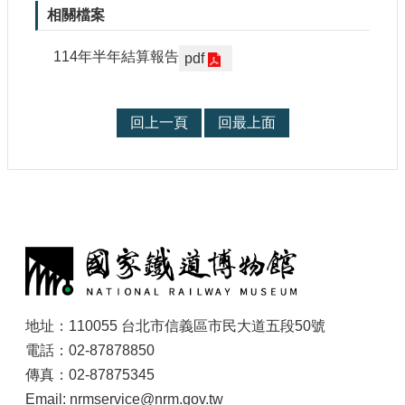
參
相關檔案
觀
114年半年結算報告
pdf
研
究
典
回上一頁
回最上面
藏
便
民
服
:
務
公
開
資
地址：110055 台北市信義區市民大道五段50號
訊
電話：02-87878850
傳真：02-87875345
網
Email: nrmservice@nrm.gov.tw