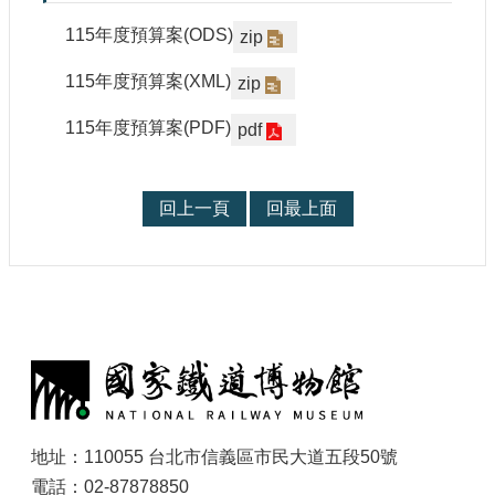
參
115年度預算案(ODS)
zip
觀
115年度預算案(XML)
zip
研
究
115年度預算案(PDF)
pdf
典
藏
回上一頁
回最上面
便
民
服
務
:
公
開
資
訊
地址：110055 台北市信義區市民大道五段50號
電話：02-87878850
網