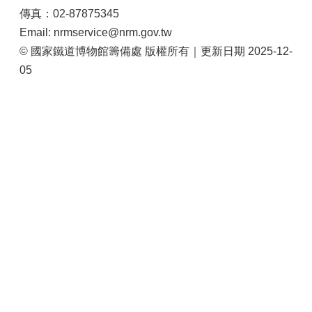
站
傳真：02-87875345
導
Email: nrmservice@nrm.gov.tw
覽
© 國家鐵道博物館籌備處 版權所有｜更新日期 2025-12-
相
05
關
連
結
服
務
信
箱
文
化
部
重