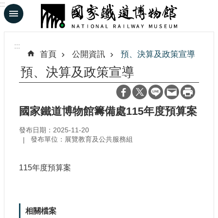
:::
跳到主要內容區塊
進
階
:::
搜
首頁
公開資訊
預、決算及政策宣導
尋
預、決算及政策宣導
En
日
國家鐵道博物館籌備處115年度預算案
文
發布日期：2025-11-20
發布單位：展覽教育及公共服務組
認
識
115年度預算案
鐵
博
展
相關檔案
覽