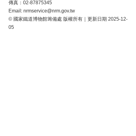
傳真：02-87875345
站
導
Email: nrmservice@nrm.gov.tw
覽
© 國家鐵道博物館籌備處 版權所有｜更新日期 2025-12-
05
相
關
連
結
服
務
信
箱
文
化
部
重