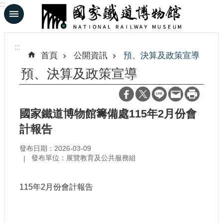
:::
跳到主要內容區塊
進
階
:::
搜
首頁
公開資訊
預、決算及政策宣導
尋
預、決算及政策宣導
En
日
國家鐵道博物館籌備處115年2月份會
文
計報告
發布日期：2026-03-09
認
發布單位：展覽教育及公共服務組
識
鐵
博
115年2月份會計報告
展
覽