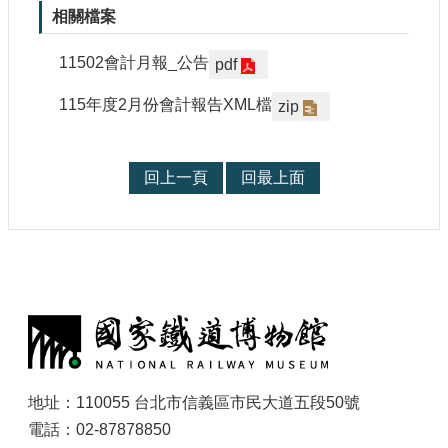
參
相關檔案
觀
11502會計月報_公告
pdf
研
115年度2月份會計報告XML檔
zip
究
典
藏
回上一頁
回最上面
便
民
服
務
:
公
開
資
訊
地址：110055 台北市信義區市民大道五段50號
電話：02-87878850
網