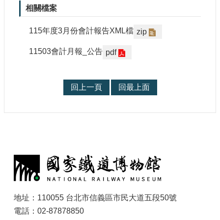
參
相關檔案
觀
115年度3月份會計報告XML檔
zip
研
11503會計月報_公告
pdf
究
典
藏
回上一頁
回最上面
便
民
服
務
:
公
開
資
訊
地址：110055 台北市信義區市民大道五段50號
電話：02-87878850
網