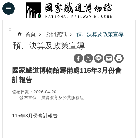
:::
跳到主要內容區塊
進
階
:::
搜
首頁
公開資訊
預、決算及政策宣導
尋
預、決算及政策宣導
En
日
國家鐵道博物館籌備處115年3月份會
文
計報告
發布日期：2026-04-20
認
發布單位：展覽教育及公共服務組
識
鐵
博
115年3月份會計報告
展
覽