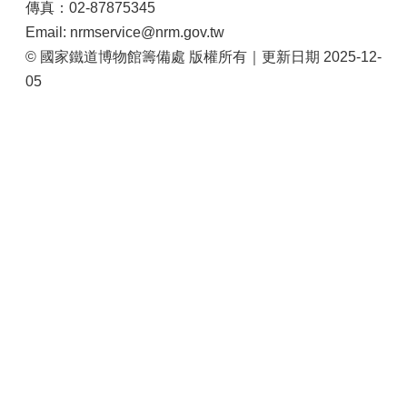
傳真：02-87875345
站
導
Email: nrmservice@nrm.gov.tw
覽
© 國家鐵道博物館籌備處 版權所有｜更新日期 2025-12-
05
相
關
連
結
服
務
信
箱
文
化
部
重