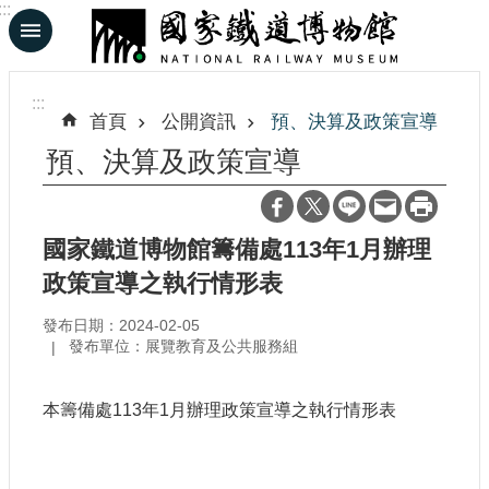
:::
跳到主要內容區塊
進
階
:::
搜
首頁
公開資訊
預、決算及政策宣導
尋
預、決算及政策宣導
En
日
國家鐵道博物館籌備處113年1月辦理
文
政策宣導之執行情形表
發布日期：2024-02-05
認
發布單位：展覽教育及公共服務組
識
鐵
博
本籌備處113年1月辦理政策宣導之執行情形表
展
覽