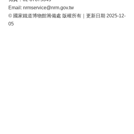
站
Email: nrmservice@nrm.gov.tw
導
© 國家鐵道博物館籌備處 版權所有｜更新日期 2025-12-
覽
05
相
關
連
結
服
務
信
箱
文
化
部
重