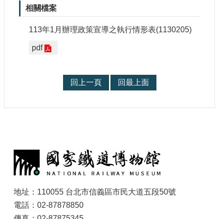
參
相關檔案
觀
113年1月辦理政策宣導之執行情形表(1130205)
研
pdf
究
典
藏
回上一頁
回最上面
便
民
服
務
:
公
開
資
訊
地址：110055 台北市信義區市民大道五段50號
電話：02-87878850
網
傳真：02-87875345