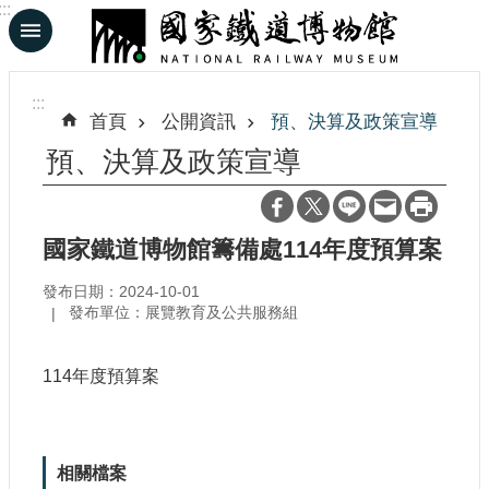
:::
跳到主要內容區塊
進
階
:::
搜
首頁
公開資訊
預、決算及政策宣導
尋
預、決算及政策宣導
En
日
國家鐵道博物館籌備處114年度預算案
文
發布日期：2024-10-01
發布單位：展覽教育及公共服務組
認
識
114年度預算案
鐵
博
展
相關檔案
覽