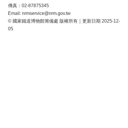
站
傳真：02-87875345
導
Email: nrmservice@nrm.gov.tw
覽
© 國家鐵道博物館籌備處 版權所有｜更新日期 2025-12-
相
05
關
連
結
服
務
信
箱
文
化
部
重