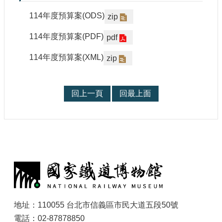
參
114年度預算案(ODS)
zip
觀
114年度預算案(PDF)
pdf
研
究
114年度預算案(XML)
zip
典
藏
回上一頁
回最上面
便
民
服
務
:
公
開
資
訊
地址：110055 台北市信義區市民大道五段50號
電話：02-87878850
網