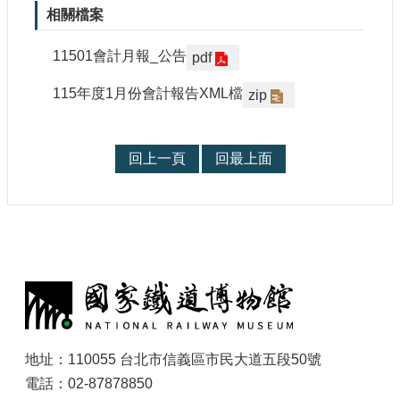
參
相關檔案
觀
11501會計月報_公告
pdf
研
115年度1月份會計報告XML檔
zip
究
典
藏
回上一頁
回最上面
便
民
服
務
:
公
開
資
訊
地址：110055 台北市信義區市民大道五段50號
電話：02-87878850
網