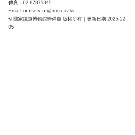
傳真：02-87875345
站
導
Email: nrmservice@nrm.gov.tw
覽
© 國家鐵道博物館籌備處 版權所有｜更新日期 2025-12-
05
相
關
連
結
服
務
信
箱
文
化
部
重