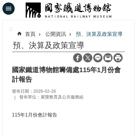
:::
跳到主要內容區塊
進
階
:::
搜
首頁
公開資訊
預、決算及政策宣導
尋
預、決算及政策宣導
En
日
國家鐵道博物館籌備處115年1月份會
文
計報告
發布日期：2026-02-26
認
發布單位：展覽教育及公共服務組
識
鐵
博
115年1月份會計報告
展
覽