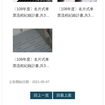
站
導
〔108年度〕名片式車
〔108年度〕名片式車
覽
票流程紀錄計畫,共3張,
票流程紀錄計畫,共3張,
第1張
第2張
相
關
連
結
服
務
信
〔108年度〕名片式車
箱
票流程紀錄計畫,共3張,
第3張
公告開始日期：2021-05-07
文
化
回上一頁
回最上面
部
重