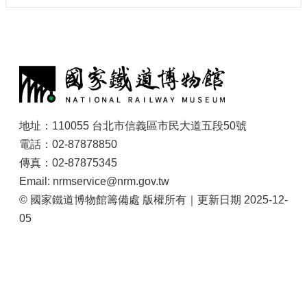
大
政
策
:
個
資
保
護
地址：110055 台北市信義區市民大道五段50號
網
電話：02-87878850
站
傳真：02-87875345
導
覽
Email: nrmservice@nrm.gov.tw
© 國家鐵道博物館籌備處 版權所有｜更新日期 2025-12-
隱
私
05
權
及
安
全
政
策