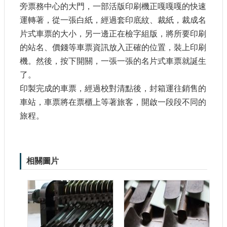
旁票務中心的大門，一部活版印刷機正嘎嘎嘎的快速
參
觀
運轉著，從一張白紙，經過套印底紋、裁紙，裁成名
片式車票的大小，另一邊正在檢字組版，將所要印刷
研
的站名、價錢等車票資訊放入正確的位置，裝上印刷
究
機。然後，按下開關，一張一張的名片式車票就誕生
典
了。
藏
印製完成的車票，經過校對清點後，封箱運往銷售的
車站，車票將在票櫃上等著旅客，開啟一段段不同的
便
民
旅程。
服
務
公
相關圖片
開
資
訊
網