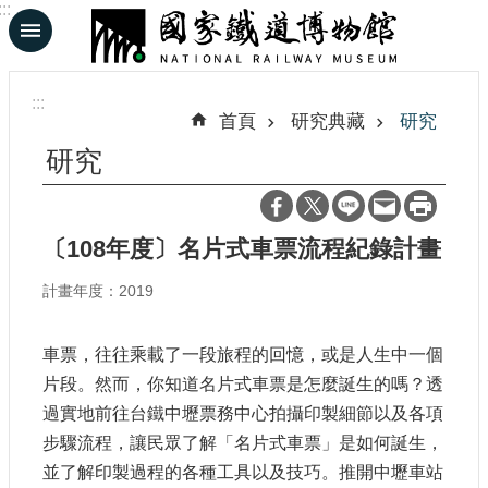
:::
跳到主要內容區塊
進
階
:::
搜
首頁
研究典藏
研究
尋
研究
En
日
〔108年度〕名片式車票流程紀錄計畫
文
計畫年度：2019
認
車票，往往乘載了一段旅程的回憶，或是人生中一個
識
鐵
片段。然而，你知道名片式車票是怎麼誕生的嗎？透
博
過實地前往台鐵中壢票務中心拍攝印製細節以及各項
步驟流程，讓民眾了解「名片式車票」是如何誕生，
展
並了解印製過程的各種工具以及技巧。推開中壢車站
覽