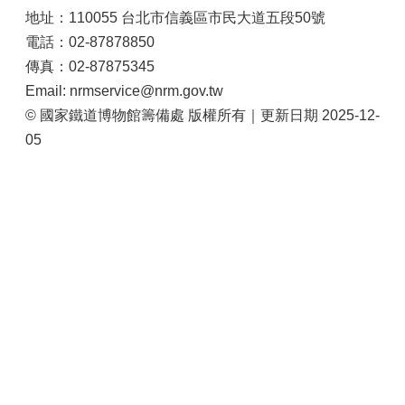
站
地址：110055 台北市信義區市民大道五段50號
導
電話：02-87878850
覽
傳真：02-87875345
相
Email: nrmservice@nrm.gov.tw
關
© 國家鐵道博物館籌備處 版權所有｜更新日期 2025-12-
連
05
結
服
務
信
箱
文
化
部
重