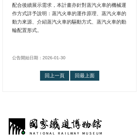
參
配合後續展示需求，本計畫亦針對蒸汽火車的機械運
觀
作方式詳予說明：蒸汽火車的運作原理、蒸汽火車的
動力來源、介紹蒸汽火車的驅動方式、蒸汽火車的動
研
輪配置形式。
究
典
藏
公告開始日期：2026-01-30
便
民
回上一頁
回最上面
服
務
公
開
資
:
訊
網