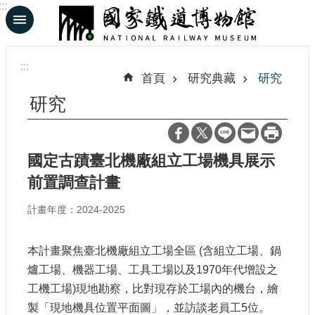
:::
跳到主要內容區塊
進
階
:::
搜
首頁
研究典藏
研究
尋
研究
En
日
國定古蹟臺北機廠組立工場機具展示
文
前置調查計畫
計畫年度：2024-2025
認
識
鐵
本計畫聚焦臺北機廠組立工場全區 (含組立工場、鍋
博
爐工場、機器工場、工具工場以及1970年代增設之
工機工場)現地勘察，比對現存於工場內的機台，繪
展
製「現地機具位置平面圖」，並訪談老員工5位。
覽