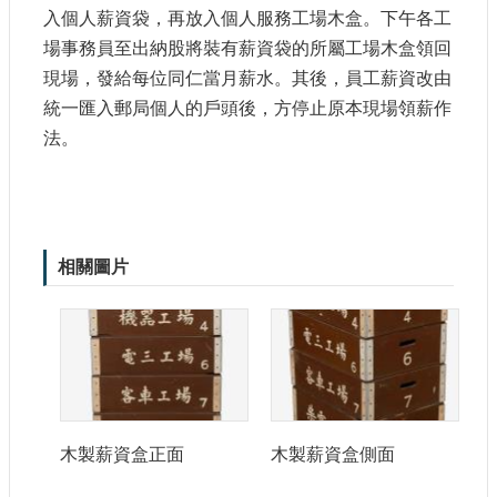
站
入個人薪資袋，再放入個人服務工場木盒。下午各工
導
場事務員至出納股將裝有薪資袋的所屬工場木盒領回
覽
現場，發給每位同仁當月薪水。其後，員工薪資改由
相
統一匯入郵局個人的戶頭後，方停止原本現場領薪作
關
法。
連
結
服
務
信
相關圖片
箱
文
化
木製薪資盒正面
木製薪資盒側面
部
重