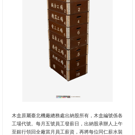
參
觀
研
究
典
藏
便
民
服
務
公
開
資
訊
木盒原屬臺北機廠總務處出納股所有，木盒編號係各
工場代號。每月五號員工發薪日，出納股承辦人上午
至銀行領回全廠當月員工薪資，再將每位同仁薪水裝
網