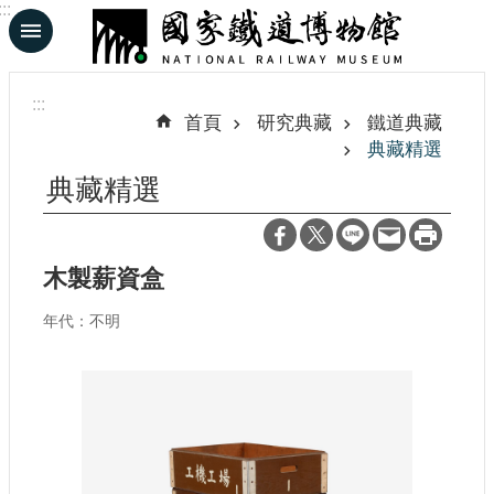
:::
跳到主要內容區塊
進
階
:::
搜
首頁
研究典藏
鐵道典藏
尋
典藏精選
典藏精選
En
日
木製薪資盒
文
年代：不明
認
識
鐵
博
展
覽