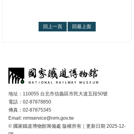
大
政
策
回上一頁
回最上面
個
資
保
護
網
:
站
導
覽
隱
地址：110055 台北市信義區市民大道五段50號
私
權
電話：02-87878850
及
傳真：02-87875345
安
Email: nrmservice@nrm.gov.tw
全
© 國家鐵道博物館籌備處 版權所有｜更新日期 2025-12-
政
策