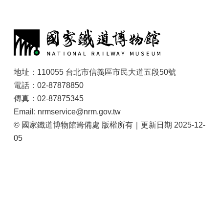
大
政
:
策
個
資
保
地址：110055 台北市信義區市民大道五段50號
護
電話：02-87878850
網
傳真：02-87875345
站
Email: nrmservice@nrm.gov.tw
導
© 國家鐵道博物館籌備處 版權所有｜更新日期 2025-12-
覽
05
隱
私
權
及
安
全
政
策