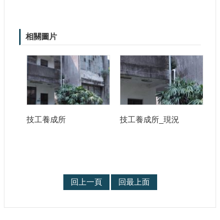
站
導
覽
相關圖片
相
關
連
結
服
務
信
技工養成所
技工養成所_現況
箱
回上一頁
回最上面
文
化
部
重