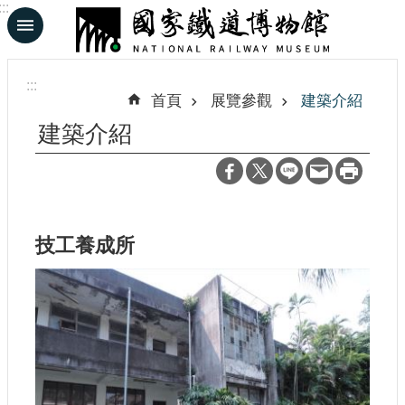
:::
跳到主要內容區塊
進
階
:::
搜
首頁
展覽參觀
建築介紹
尋
建築介紹
En
日
文
技工養成所
認
識
鐵
博
展
覽