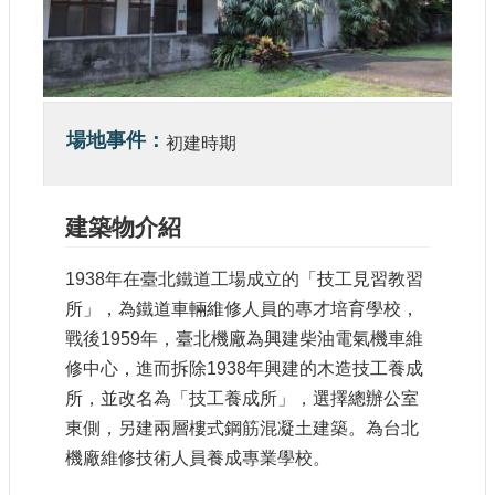
參
觀
研
究
場地事件
典
初建時期
藏
便
建築物介紹
民
服
1938年在臺北鐵道工場成立的「技工見習教習
務
所」，為鐵道車輛維修人員的專才培育學校，
戰後1959年，臺北機廠為興建柴油電氣機車維
公
修中心，進而拆除1938年興建的木造技工養成
開
資
所，並改名為「技工養成所」，選擇總辦公室
訊
東側，另建兩層樓式鋼筋混凝土建築。為台北
機廠維修技術人員養成專業學校。
網