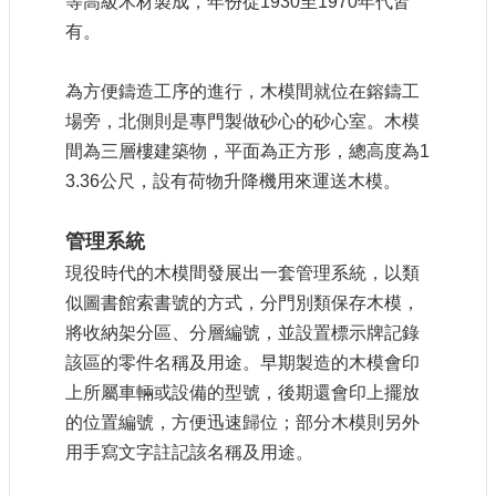
等高級木材製成，年份從
1930
至
1970
年代皆
站
有。
導
覽
為方便鑄造工序的進行，木模間就位在鎔鑄工
相
場旁，北側則是專門製做砂心的砂心室。木模
關
連
間為三層樓建築物，平面為正方形，總高度為
1
結
3.36
公尺，設有荷物升降機用來運送木模。
服
務
管理系統
信
現役時代的木模間發展出一套管理系統，以類
箱
似圖書館索書號的方式，分門別類保存木模，
將收納架分區、分層編號，並設置標示牌記錄
該區的零件名稱及用途。早期製造的木模會印
上所屬車輛或設備的型號，後期還會印上擺放
文
的位置編號，方便迅速歸位；部分木模則另外
化
用手寫文字註記該名稱及用途。
部
重