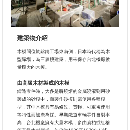
參
觀
研
究
建築物介紹
典
藏
木模間位於鎔鑄工場東南側，日本時代稱為木
便
型職場，為三層樓建築，用來保存台北機廠數
民
量龐大的木模。
服
務
由高級木材製成的木模
鑄造零件時，大多是將燒熔的金屬澆灌到用砂
公
開
製成的砂模中，而製作砂模則需使用各種模
資
型，其中木模具有易修改、質輕、可重複使用
訊
等特性而被廣為採。早期鐵道車輛零件自製率
高，台北機廠擁有大量木模，多由扁柏或紅檜
網