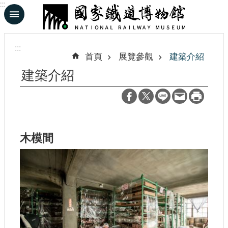
:::
跳到主要內容區塊
進
階
:::
搜
首頁
展覽參觀
建築介紹
尋
建築介紹
En
日
文
木模間
認
識
鐵
博
展
覽