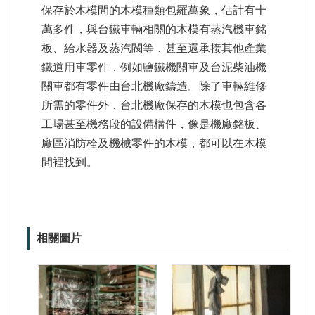
保存於木模間的木模種類包羅萬象，估計有十
大
政
萬多件，與台鐵車輛相關的木模有蒸汽機車銘
策
板、給水器及蒸汽閥等，甚至還承接其他產業
個
鐵道用車零件，例如鹽鐵機關車及台泥柴油機
資
關車都有零件由台北機廠鑄造。除了車輛維修
保
所需的零件外，台北機廠保存的木模也包含各
護
工場甚至機務段的設備構件，像是機廠銘板、
網
廠區消防栓及機械零件的木模，都可以在木模
站
間裡找到。
導
覽
隱
私
相關圖片
權
及
安
全
政
策