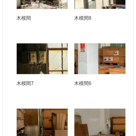
宣
示
木模間
木模間8
網
站
資
料
開
放
宣
告
著
木模間7
木模間6
作
權
聲
明