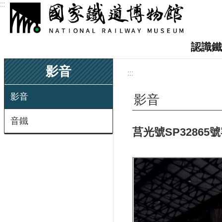
:::
跳到主要內容區塊
認識鐵
影音
:::
影音
影音
音鐵
莒光號SP3286