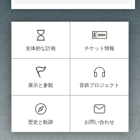
つ
い
て
ご
利
用
全体的な計画
チケット情報
案
内
コ
レ
展示と参観
音鉄プロジェクト
ク
シ
ョ
ン
歴史と軌跡
お問い合わせ
サ
ポ
ー