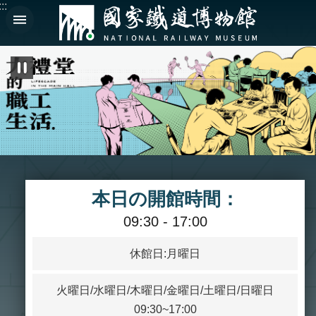
:::
メインのコンテンツブロックにジャンプします
高
:
度
な
検
索
中
En
文
本日の開館時間：
09:30 - 17:00
鉄
道
休館日:月曜日
博
物
館
火曜日/水曜日/木曜日/金曜日/土曜日/日曜日
に
09:30~17:00