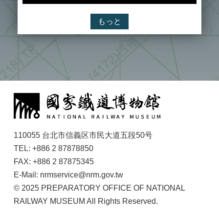
リ
テ
もっと
ィ
ポ
リ
シ
ー
セ
:
キ
ュ
リ
テ
ィ
110055 台北市信義区市民大道五段50号
ポ
TEL: +886 2 87878850
リ
FAX: +886 2 87875345
シ
ー
E-Mail: nrmservice@nrm.gov.tw
© 2025 PREPARATORY OFFICE OF NATIONAL
RAILWAY MUSEUM All Rights Reserved.