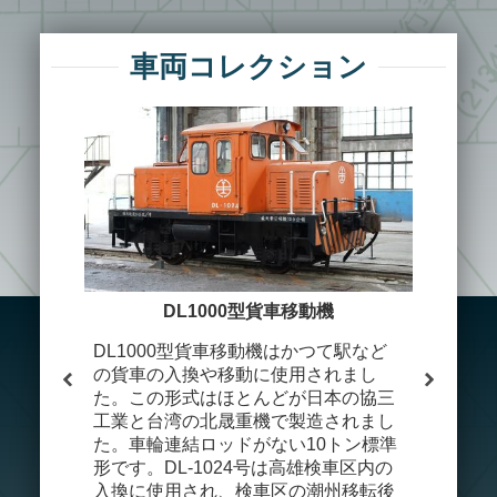
ト
・
お
車両コレクション
問
い
合
わ
せ
サ
イ
ト
マ
DL1000型貨車移動機
ッ
ウ
DL1000型貨車移動機はかつて駅など
プ
の貨車の入換や移動に使用されまし
ウィッカ
た。この形式はほとんどが日本の協三
府交通処
工業と台湾の北晟重機で製造されまし
のウィッ
た。車輪連結ロッドがない10トン標準
ル社が買
形です。DL-1024号は高雄検車区内の
社が製造
サ
入換に使用され、検車区の潮州移転後