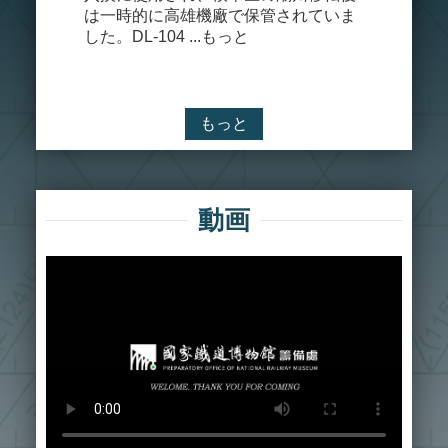
着し、上
イ
は一時的に高雄機廠で保管されていま
事の工程
ト
した。DL-104 ...もっと
は簡易な
マ
台があり運
ッ
プ
もっと
プ
ラ
イ
バ
動画
シ
ー
ポ
リ
シ
ー
及
び
セ
キ
ュ