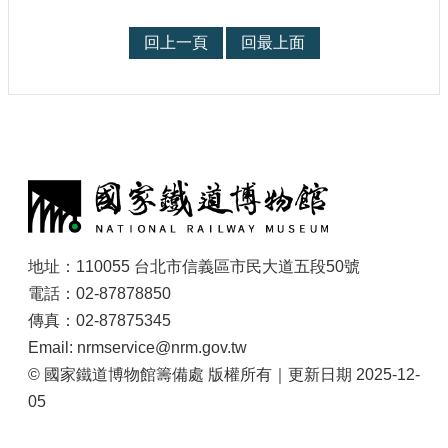
參
觀
回上一頁
回最上面
研
究
典
藏
:
便
民
服
務
地址：110055 台北市信義區市民大道五段50號
電話：02-87878850
公
傳真：02-87875345
開
Email: nrmservice@nrm.gov.tw
資
© 國家鐵道博物館籌備處 版權所有｜更新日期 2025-12-
訊
05
網