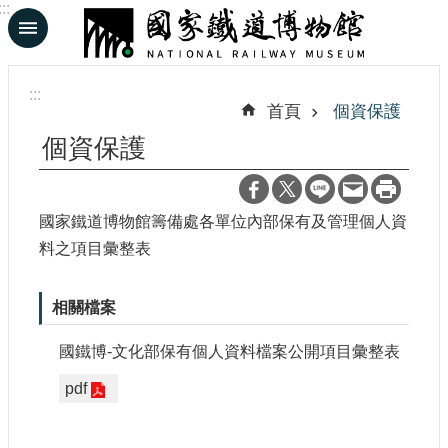
:::
跳到主要內容區塊
進
階
:::
搜
首頁
個資保護
尋
個資保護
En
日
國家鐵道博物館籌備處各單位內部保有及管理個人資
料之項目彙整表
文
認
相關檔案
識
鐵
國鐵博-文化部保有個人資料檔案公開項目彙整表
博
pdf
展
覽