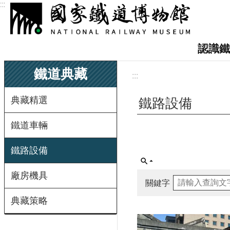
:::
跳到主要內容區塊
認識鐵
鐵道典藏
:::
典藏精選
鐵路設備
鐵道車輛
鐵路設備
廠房機具
關鍵字
典藏策略