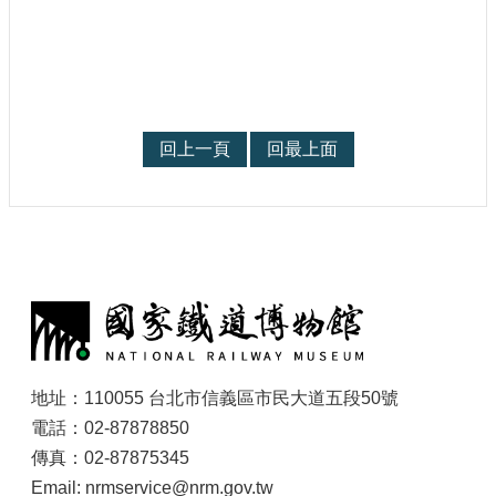
宣
示
網
站
資
回上一頁
回最上面
料
開
放
宣
告
:
著
作
權
聲
明
地址：110055 台北市信義區市民大道五段50號
電話：02-87878850
傳真：02-87875345
Email: nrmservice@nrm.gov.tw