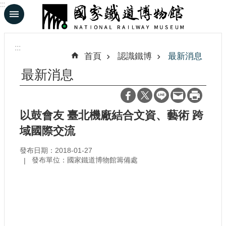
:::
跳到主要內容區塊
進
階
:::
搜
首頁
認識鐵博
最新消息
尋
最新消息
En
日
以鼓會友 臺北機廠結合文資、藝術 跨
文
域國際交流
發布日期：2018-01-27
認
發布單位：國家鐵道博物館籌備處
識
鐵
博
展
覽