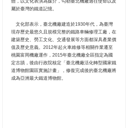
體，以文化表演為媒介，勾勒臺北機廠過往使命以及
大
屬於臺灣的鐵道記憶。
政
策
文化部表示，臺北機廠建造於1930年代，為臺灣
個
現存歷史最悠久且規模完整的鐵路車輛修理工廠，在
資
保
建築歷史、勞工文化、交通發展等方面都深具產業價
護
值及歷史意義。2012年起火車維修等相關作業遷至
桃園富岡機廠運作，2015年臺北機廠全區指定為國
網
站
定古蹟，後由行政院核定「臺北機廠活化轉型國家鐵
導
道博物館園區實施計畫」，修復完成後的臺北機廠將
覽
成為亞洲最大鐵道博物館。
隱
私
權
及
安
全
政
策