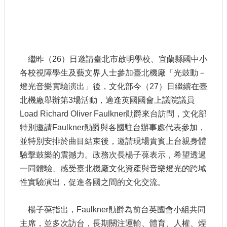
參
觀
研
究
繼昨（26）日邀請臺北市啟明學校、宜蘭縣國中小
典
各校視障學生及藝文界人士參加臺北機廠「光鼓動－
藏
燈光音樂實驗演出」後，文化部今（27）日繼續在臺
北機廠舉辦第3場活動，適逢英國國會上議院議員
便
民
Load Richard Oliver Faulkner勛爵來台訪問，文化部
服
特別邀請Faulkner勛爵與各國駐台辦事處代表參加，
務
並特別安排於曲目結束後，邀請現場貴賓上台親身體
驗擊鼓樂的震撼力。政務次長楊子葆表示，希望透過
公
一同體驗、感受臺北機廠文化資產與音樂燈光的跨域
開
資
性實驗演出，促進各國之間的文化交流。
訊
楊子葆指出，Faulkner勛爵為前台英國會小組共同
網
主席，並多次訪台，長期關注運輸、體育、人權、煙