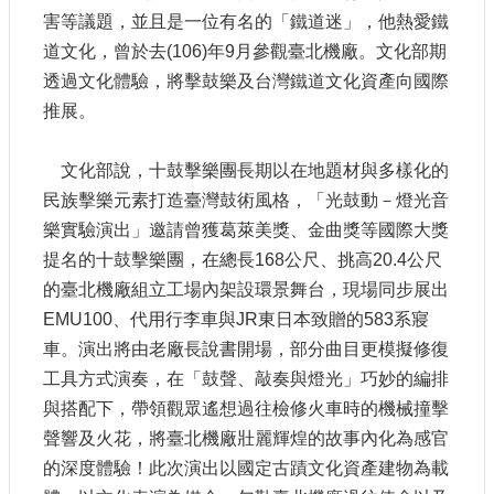
站
害等議題，並且是一位有名的「鐵道迷」，他熱愛鐵
導
道文化，曾於去(106)年9月參觀臺北機廠。文化部期
覽
透過文化體驗，將擊鼓樂及台灣鐵道文化資產向國際
相
推展。
關
連
文化部說，十鼓擊樂團長期以在地題材與多樣化的
結
民族擊樂元素打造臺灣鼓術風格，「光鼓動－燈光音
服
樂實驗演出」邀請曾獲葛萊美獎、金曲獎等國際大獎
務
提名的十鼓擊樂團，在總長168公尺、挑高20.4公尺
信
箱
的臺北機廠組立工場內架設環景舞台，現場同步展出
EMU100、代用行李車與JR東日本致贈的583系寢
車。演出將由老廠長說書開場，部分曲目更模擬修復
工具方式演奏，在「鼓聲、敲奏與燈光」巧妙的編排
與搭配下，帶領觀眾遙想過往檢修火車時的機械撞擊
文
聲響及火花，將臺北機廠壯麗輝煌的故事內化為感官
化
部
的深度體驗！此次演出以國定古蹟文化資產建物為載
重