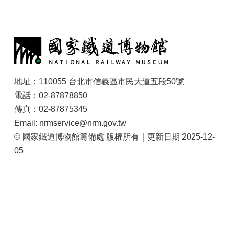
大
政
:
策
個
資
保
護
地址：110055 台北市信義區市民大道五段50號
電話：02-87878850
網
傳真：02-87875345
站
導
Email: nrmservice@nrm.gov.tw
覽
© 國家鐵道博物館籌備處 版權所有｜更新日期 2025-12-
05
隱
私
權
及
安
全
政
策