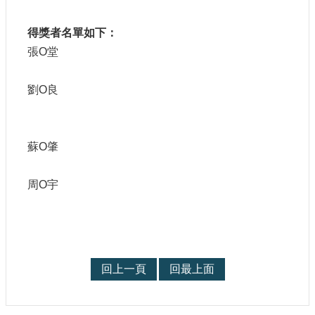
站
導
得獎者名單如下：
覽
張
O
堂
相
關
劉
O
良
連
結
服
蘇
O
肇
務
信
箱
周
O
宇
文
回上一頁
回最上面
化
部
重