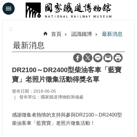
:::
跳到主要內容區塊
進
階
:::
搜
首頁
認識鐵博
最新消息
尋
最新消息
En
日
DR2100～DR2400型柴油客車「藍寶
文
寶」老照片徵集活動得獎名單
發布日期：2018-06-05
認
發布單位：國家鐵道博物館籌備處
識
鐵
博
感謝徵集者熱情的支持與參與
DR2100
～
DR2400
型
柴油客車「藍寶寶」老照片徵集活動！
展
覽