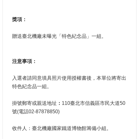
參
觀
獎項：
研
究
贈送臺北機廠未曝光「特色紀念品」一組。
典
藏
注意事項：
便
民
服
入選者請同意填具照片使用授權書後，本單位將寄出
務
特色紀念品一組。
公
掛號郵寄或親送地址
：
110
臺北市信義區市民大道
50
開
資
號
(
電話
02-87878850)
訊
收件人：臺北機廠國家鐵道博物館籌備小組。
網