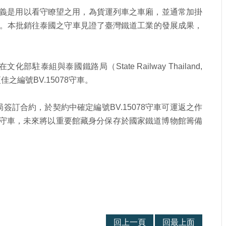
義是用以看守瞭望之用，為貨運列車之車廂，並通常加掛
。本批銷往泰國之守車見證了臺灣鐵道工業的發展成果，
在文化部駐泰組與泰國鐵路局（
State Railway Thailand,
更佳之編號
BV.15078
守車。
局簽訂合約，於契約中確定編號
BV.15078
守車可運返之作
守車，未來將以重要館藏身分保存於國家鐵道博物館籌備
回上一頁
回最上面