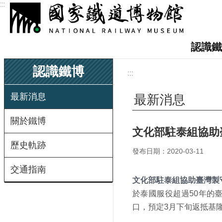
:::
跳到主要內容區塊
認識鐵
認識鐵博
:::
最新消息
最新消息
關於鐵博
文化部駐泰組協助
歷史軌跡
發布日期：2020-03-11
交通指南
文化部駐泰組協助臺灣製
於泰國服役超過
50
年的
口，預定
3
月下旬返抵基