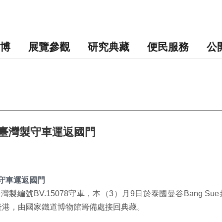
博
展覽參觀
研究典藏
便民服務
公
臺灣製守車運返國門
守車運返國門
臺灣製編號
BV.15078
守車，本（
3
）月
9
日於泰國曼谷
Bang Sue
隆港，由國家鐵道博物館籌備處接回典藏。