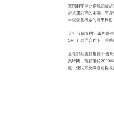
臺灣製守車赴泰服役緣於
於貨運列車的兩端，車身
呈現臺北機廠的造車技術
這批百輛泰國守車對於
SRT
）共同合作下，首將
文化部駐泰組復經十個月
業時間，現預備於
2020
處，使民眾及鐵道迷得以