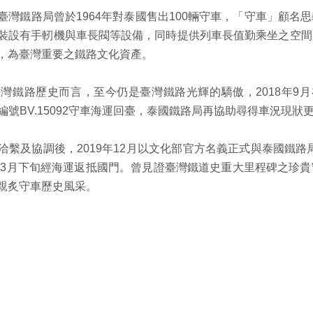
臺灣鐵路局曾於
1964
年對泰國售出
100
輛守車，「守車」顧名思
裝設有手軔機與車長閥等設備，同時提供列車長值勤乘坐之空間
，為臺灣重要之鐵路文化資產。
臺灣鐵路歷史而言，至今仍是臺灣鐵路光輝的驕傲，
2018
年
9
月
編號
BV.15092
守車海運回臺，泰國鐵路局再協助尋得車況現狀
洽繫及協調後，
2019
年
12
月以文化部官方名義正式與泰國鐵路
年
3
月下旬經海運返抵國門。曾見證臺灣鐵道史重大里程碑之珍貴
親炙守車歷史風采。