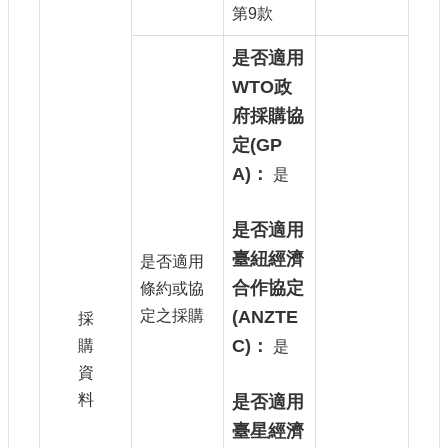
第9款
宣
示
是否適用
網
WTO政
站
府採購協
資
料
定(GP
開
A)：
是
放
宣
告
是否適用
臺紐經濟
著
是否適用
作
合作協定
條約或協
權
定之採購
(ANZTE
採
聲
明
C)：
購
是
資
料
是否適用
臺星經濟