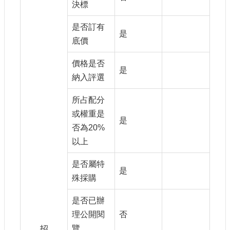
決標
是否訂有
是
底價
價格是否
是
納入評選
所占配分
或權重是
是
否為20%
以上
是否屬特
是
殊採購
是否已辦
理公開閱
否
覽
招