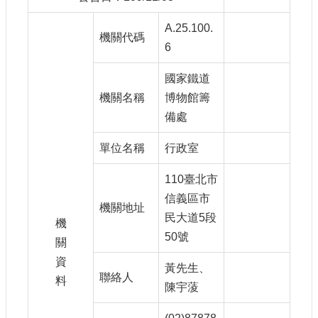
參
觀
A.25.100.
機關代碼
6
研
究
國家鐵道
典
機關名稱
博物館籌
藏
備處
便
單位名稱
行政室
民
服
110臺北市
務
信義區市
機關地址
民大道5段
機
公
50號
開
關
資
資
黃先生、
訊
聯絡人
料
陳宇蔆
網