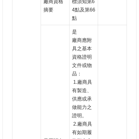
廠商資格
標須知第6
摘要
4點及第66
點
是
廠商應附
具之基本
資格證明
文件或物
品：
1.廠商具
有製造、
供應或承
做能力之
證明。
2.廠商具
有如期履