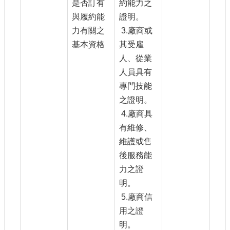
是否訂有
約能力之
與履約能
證明。
力有關之
3.廠商或
基本資格
其受雇
人、從業
人員具有
專門技能
之證明。
4.廠商具
有維修、
維護或售
後服務能
力之證
明。
5.廠商信
用之證
明。