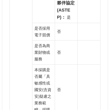
夥伴協定
(ASTE
P)：
是
是否採用
否
電子競價
是否為商
業財物或
否
服務
本採購是
否屬「具
敏感性或
國安(含資
否
安)疑慮之
業務範
疇」採購