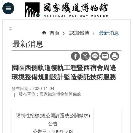
:::
跳到主要內容區塊
進
階
:::
搜
首頁
認識鐵博
最新消息
尋
最新消息
En
日
園區西側軌道復軌工程暨西宿舍周邊
文
環境整備規劃設計監造委託技術服務
發布日期：2020-11-04
認
發布單位：國家鐵道博物館籌備處
識
鐵
博
限制性招標(經公開評選或公開徵求)
公告
展
覽
公告日：109/11/03