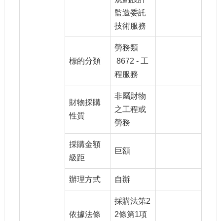
大
監造委託
政
技術服務
策
個
勞務類
資
標的分類
8672 - 工
保
程服務
護
非屬財物
網
財物採購
站
之工程或
性質
導
勞務
覽
採購金額
隱
巨額
私
級距
權
及
辦理方式
自辦
安
全
採購法第2
政
依據法條
2條第1項
策