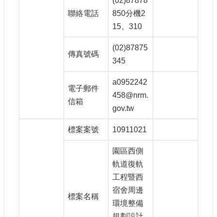
(02)87878
站
聯絡電話
850分機2
導
15、310
覽
相
(02)87875
傳真號碼
關
345
連
結
a0952242
電子郵件
服
458@nrm.
信箱
務
gov.tw
信
箱
標案案號
10911021
園區西側
軌道復軌
工程暨西
文
宿舍周邊
化
標案名稱
環境整備
部
重
規劃設計