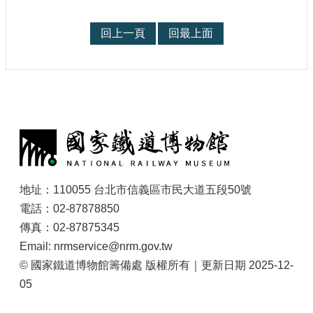
任洪致文、《軌道傳
奇》製作團隊，以及
回上一頁
回最上面
《軌道傳奇》節目受訪
者代表朱聖隆、朱柏諺
父子、鐵道及臺日文化
研究作家片倉佳史合
影。
:
地址：110055 台北市信義區市民大道五段50號
電話：02-87878850
傳真：02-87875345
Email: nrmservice@nrm.gov.tw
© 國家鐵道博物館籌備處 版權所有｜更新日期 2025-12-
05