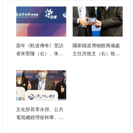
當年《軌道傳奇》受訪
國家鐵道博物館籌備處
者朱聖隆（右）、朱柏
主任洪致文（右）致贈
諺父子於記者會上分享
《軌道傳奇》節目電子
受訪心得。
檔予文化部長李永得。
文化部長李永得、公共
電視總經理徐秋華、國
家鐵道博物館籌備處主