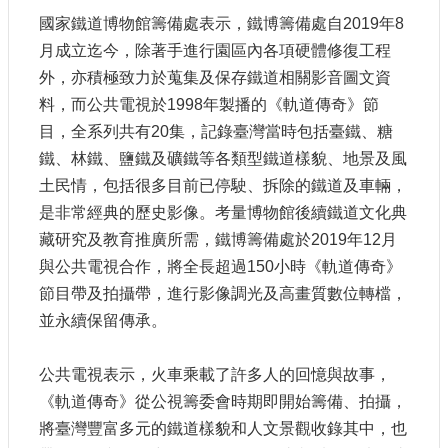
站
國家鐵道博物館籌備處表示，鐵博籌備處自
2019
年
8
導
月成立迄今，除著手進行園區內各項硬體修復工程
覽
外，亦積極致力於蒐集及保存鐵道相關影音圖文資
相
料，而公共電視於
1998
年製播的《軌道傳奇》節
關
目，全系列共有
20
集，記錄臺灣當時包括臺鐵、糖
連
結
鐵、林鐵、鹽鐵及礦鐵等各類型鐵道樣貌、地景及風
土民情，包括很多目前已停駛、拆除的鐵道及車輛，
服
是非常經典的歷史影像。考量博物館後續鐵道文化典
務
信
藏研究及教育推廣所需，鐵博籌備處於
2019
年
12
月
箱
與公共電視合作，將全長超過
150
小時《軌道傳奇》
節目帶及拍攝帶，進行影像調光及高畫質數位轉檔，
並永續保留傳承。
公共電視表示，火車乘載了許多人的回憶與故事，
文
化
《軌道傳奇》從公視籌委會時期即開始籌備、拍攝，
部
將臺灣豐富多元的鐵道樣貌和人文景觀收錄其中，也
重