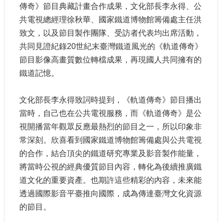
傳奇》節目典藏計畫合作成果，文化部長李永得、公
參
觀
共電視總經理徐秋華、國家鐵道博物館籌備處主任洪
致文，以及節目製作團隊、受訪者代表均出席活動，
研
共同見證紀錄
20
世紀末臺灣鐵道風光的《軌道傳奇》
究
節目影像高畫質數位轉檔成果，再現國人共同擁有的
典
鐵道記憶。
藏
便
文化部長李永得致詞時提到，《軌道傳奇》節目播出
民
當時，自己也在公共電視服務，而《軌道傳奇》是公
服
視開播當年觀眾反應最熱烈的節目之一，所以印象非
務
常深刻。欣喜看到國家鐵道博物館籌備處與公共電視
的合作，結合頂尖的鐵道研究專業及影音製作能量，
公
將當時公視的經典優質節目內容，轉化為後續推廣鐵
開
資
道文化的重要資產。也期許這些精彩的內容，未來能
訊
透過國際影音平臺推向國際，成為傳達臺灣文化資源
的節目。
網