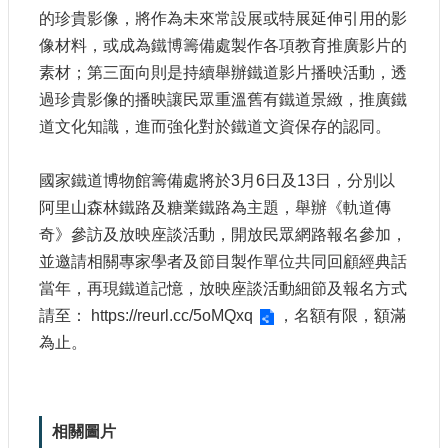
宣
的珍貴影像，將作為未來常設展或特展延伸引用的影
示
像材料，或成為鐵博籌備處製作各項教育推廣影片的
素材；第三面向則是持續舉辦鐵道影片播映活動，透
網
站
過珍貴影像的播映讓民眾重溫舊有鐵道景緻，推廣鐵
資
道文化知識，進而強化對於鐵道文資保存的認同。
料
開
放
國家鐵道博物館籌備處將於3月6日及13日，分別以
宣
阿里山森林鐵路及糖業鐵路為主題，舉辦《軌道傳
告
奇》參訪及放映座談活動，開放民眾網路報名參加，
著
並邀請相關專家學者及節目製作單位共同回顧經典話
作
當年，再現鐵道記憶，放映座談活動細節及報名方式
權
請至：
https://reurl.cc/5oMQxq
，名額有限，額滿
聲
為止。
明
相關圖片