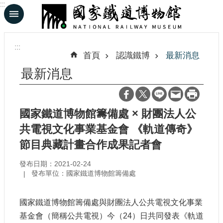
:::
跳到主要內容區塊
進
階
:::
搜
首頁
認識鐵博
最新消息
尋
最新消息
En
日
國家鐵道博物館籌備處 × 財團法人公
文
共電視文化事業基金會 《軌道傳奇》
節目典藏計畫合作成果記者會
認
識
發布日期：2021-02-24
鐵
發布單位：國家鐵道博物館籌備處
博
國家鐵道博物館籌備處與財團法人公共電視文化事業
展
基金會（簡稱公共電視）今（
24
）日共同發表《軌道
覽