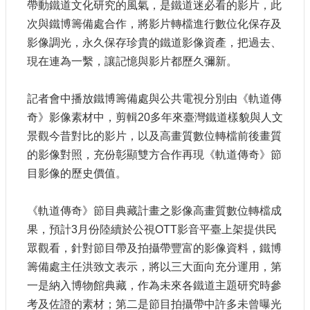
帶動鐵道文化研究的風氣，是鐵道迷必看的影片，此
大
次與鐵博籌備處合作，將影片轉檔進行數位化保存及
政
策
影像調光，永久保存珍貴的鐵道影像資產，把過去、
現在連為一繫，讓記憶與影片都歷久彌新。
個
資
保
記者會中播放鐵博籌備處與公共電視分別由《軌道傳
護
奇》影像素材中，剪輯
20
多年來臺灣鐵道樣貌與人文
網
景觀今昔對比的影片，以及高畫質數位轉檔前後畫質
站
的影像對照，充份彰顯雙方合作再現《軌道傳奇》節
導
目影像的歷史價值。
覽
隱
《軌道傳奇》節目典藏計畫之影像高畫質數位轉檔成
私
果，預計
3
月份陸續於公視
OTT
影音平臺上架提供民
權
眾觀看，針對節目帶及拍攝帶豐富的影像資料，鐵博
及
安
籌備處主任洪致文表示，將以三大面向充分運用，第
全
一是納入博物館典藏，作為未來各鐵道主題研究時參
政
考及佐證的素材；第二是節目拍攝帶中許多未曾曝光
策