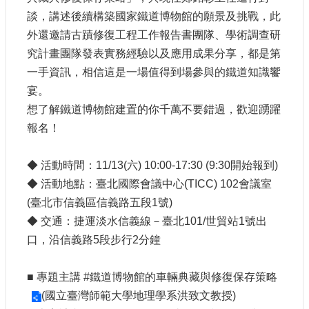
站
談，講述後續構築國家鐵道博物館的願景及挑戰，此
導
外還邀請古蹟修復工程工作報告書團隊、學術調查研
覽
究計畫團隊發表實務經驗以及應用成果分享，都是第
相
一手資訊，相信這是一場值得到場參與的鐵道知識饗
關
宴。
連
結
想了解鐵道博物館建置的你千萬不要錯過，歡迎踴躍
報名！
服
務
信
◆ 活動時間：11/13(六) 10:00-17:30 (9:30開始報到)
箱
◆ 活動地點：臺北國際會議中心(TICC) 102會議室
(臺北市信義區信義路五段1號)
◆ 交通：捷運淡水信義線－臺北101/世貿站1號出
口，沿信義路5段步行2分鐘
文
化
■ 專題主講
#鐵道博物館的車輛典藏與修復保存策略
部
(國立臺灣師範大學地理學系洪致文教授)
重