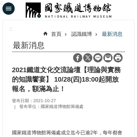
:::
跳到主要內容區塊
進
階
:::
搜
首頁
認識鐵博
最新消息
尋
最新消息
En
日
2021鐵道文化交流論壇【理論與實務
文
的知識饗宴】 10/28(四)18:00起開放
報名，額滿為止！
認
識
發布日期：2021-10-27
鐵
發布單位：國家鐵道博物館籌備處
博
展
國家鐵道博物館籌備處成立迄今已逾2年，每年都會
覽