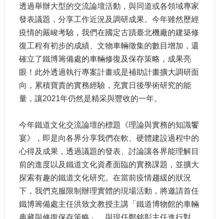
透過舉辦大型的交流論壇活動，與同道或各領域專家
參
觀
發表議題，分享工作近況及調研成果。今年雖然歷經
疫情的嚴峻考驗，我們在國定古蹟臺北機廠的建築修
研
復工程有初步的成績、文物車輛徵集的數目增加，還
究
確立了鐵博籌備處的車輛修復及保存策略，成果亮
典
眼！此外透過執行專案計畫或是補助計畫擴大調研面
藏
向，累積寶貴的實務經驗，充實日後學術研究的能
便
量，讓2021年仍然是精采與豐收的一年。
民
服
今年鐵道文化交流論壇的標題《理論與實務的知識饗
務
宴》，即是向各界分享我們在軟、硬體建設過程中的
心得及成果，透過議題的發表、討論讓各界能理解目
公
前的進度以及鐵道文化資產面臨的實務課題，並擴大
開
資
探索有趣的鐵道文化研究。在當前疫情趨緩的狀況
訊
下，我們克服限制辦理實體的現場活動，將邀請首任
鐵博籌備處主任洪致文教授主講「鐵道博物館的車輛
網
典藏與修復保存策略」，與現任鄭銘彰主任進行對