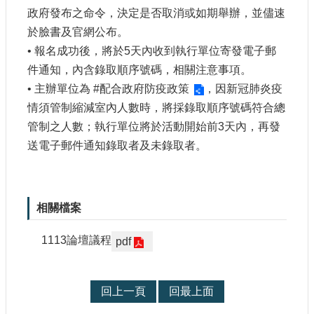
宣
政府發布之命令，決定是否取消或如期舉辦，並儘速
示
於臉書及官網公布。
• 報名成功後，將於5天內收到執行單位寄發電子郵
網
站
件通知，內含錄取順序號碼，相關注意事項。
資
• 主辦單位為
#配合政府防疫政策
，因新冠肺炎疫
料
情須管制縮減室內人數時，將採錄取順序號碼符合總
開
放
管制之人數；執行單位將於活動開始前3天內，再發
宣
送電子郵件通知錄取者及未錄取者。
告
著
作
相關檔案
權
聲
1113論壇議程
明
pdf
回上一頁
回最上面