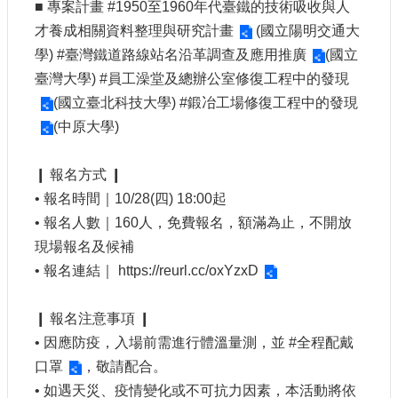
■ 專案計畫
#1950至1960年代臺鐵的技術吸收與人
大
才養成相關資料整理與研究計畫
(國立陽明交通大
政
策
學)
#臺灣鐵道路線站名沿革調查及應用推廣
(國立
臺灣大學)
#員工澡堂及總辦公室修復工程中的發現
個
資
(國立臺北科技大學)
#鍛冶工場修復工程中的發現
保
(中原大學)
護
網
❙ 報名方式 ❙
站
• 報名時間｜10/28(四) 18:00起
導
• 報名人數｜160人，免費報名，額滿為止，不開放
覽
現場報名及候補
隱
• 報名連結｜
https://reurl.cc/oxYzxD
私
權
❙ 報名注意事項 ❙
及
安
• 因應防疫，入場前需進行體溫量測，並
#全程配戴
全
口罩
，敬請配合。
政
• 如遇天災、疫情變化或不可抗力因素，本活動將依
策