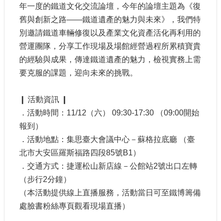
年一度的鐵道文化交流論壇，今年的論壇主題為《復
參
觀
舊與創新之路——鐵道遺產的魅力與未來》，我們特
別邀請鐵道車輛修復以及產業文化資產活化再利用的
研
營運團隊，分享工作現場及場館經營過程所累積寶貴
究
的經驗與成果，傳達鐵道遺產的魅力，檢視實務上需
典
要克服的課題，迎向未來的挑戰。
藏
便
❙ 活動資訊 ❙
民
．活動時間：11/12（六） 09:30-17:30 （09:00開始
服
報到）
務
．活動地點：集思臺大會議中心－蘇格拉底廳 （臺
北市大安區羅斯福路四段85號B1）
公
．交通方式：捷運松山新店線－公館站2號出口左轉
開
資
（步行2分鐘）
訊
（本活動提供線上直播服務，活動當日可至鐵博籌備
處臉書粉絲專頁觀看現場直播）
網