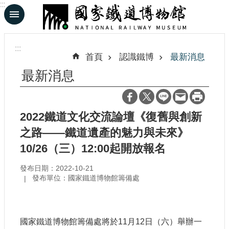
:::
跳到主要內容區塊
進
階
:::
搜
首頁
認識鐵博
最新消息
尋
最新消息
En
日
2022鐵道文化交流論壇《復舊與創新
文
之路——鐵道遺產的魅力與未來》
10/26（三）12:00起開放報名
認
識
發布日期：2022-10-21
鐵
發布單位：國家鐵道博物館籌備處
博
展
國家鐵道博物館籌備處將於11月12日（六）舉辦一
覽