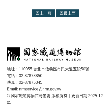
宣
示
回上一頁
回最上面
網
站
資
料
開
:
放
宣
告
著
地址：110055 台北市信義區市民大道五段50號
作
權
電話：02-87878850
聲
傳真：02-87875345
明
Email: nrmservice@nrm.gov.tw
© 國家鐵道博物館籌備處 版權所有｜更新日期 2025-12-
05