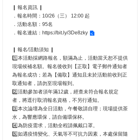
站
❙ 報名資訊 ❙
導
．報名時間：10/26（三） 12:00 起
覽
．活動名額：95名
相
．報名連結：
https://bit.ly/3De8zky
關
連
結
❙ 報名/活動須知 ❙
1️⃣本活動採網路報名，額滿為止，活動當天恕不提供
服
現場候補名額。報名後收到【正取】電子郵件通知者
務
信
為報名成功；若為【備取】通知且未於活動前收到正
箱
取通知者，請勿至現場報到。
2️⃣活動參加者須年滿12歲，經查未符合報名規定
者，將逕行取消報名資格，不另行通知。
3️⃣本次論壇為全日活動，午餐敬請自理；現場提供茶
水，為響應環保，請自備環保杯。
文
化
4️⃣為防疫需求，活動全程請佩戴口罩。
部
5️⃣如遇疫情變化、天氣等不可抗力因素，本處保留隨
重