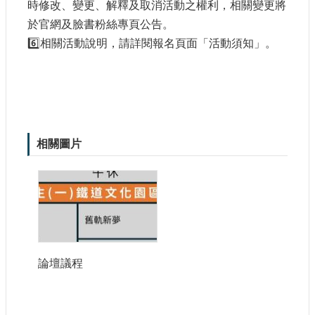
時修改、變更、解釋及取消活動之權利，相關變更將
大
於官網及臉書粉絲專頁公告。
政
策
6️⃣相關活動說明，請詳閱報名頁面「活動須知」。
個
資
保
護
網
相關圖片
站
導
覽
隱
私
權
及
論壇議程
安
全
政
策