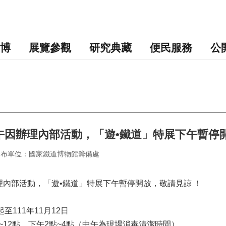
博
展覽參觀
研究典藏
便民服務
公
午因辦理內部活動，「遊•鐵道」特展下午暫停開
發布單位：國家鐵道博物館籌備處
理內部活動，「遊•鐵道」特展下午暫停開放，敬請見諒 ！
至111年11月12日
~12點、下午2點~4點（中午為現場消毒清潔時間）