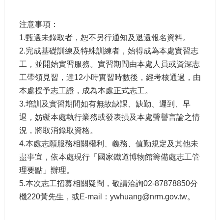
站
導
注意事項：
覽
1.甄選未錄取者，恕不另行通知及退還報名資料。
相
2.完成基礎訓練及特殊訓練者，始得成為本處實習志
關
工，並開始實習服務。實習期間由本處人員或資深志
連
結
工帶領見習，達12小時實習時數後，經考核通過，由
本處授予志工證，成為本處正式志工。
服
3.培訓及實習期間如有無故缺課、缺勤、遲到、早
務
信
退，妨礙本處執行業務或發表損及本處聲譽言論之情
箱
況，將取消錄取資格。
4.本處志願服務相關權利、義務、值勤規定及其他未
盡事宜，依本處現行「國家鐵道博物館籌備處志工管
理要點」辦理。
5.本次志工招募相關疑問，敬請洽詢02-87878850分
文
化
機220黃先生，或E-mail：ywhuang@nrm.gov.tw。
部
重