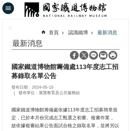
:::
跳到主要內容區塊
進
階
:::
搜
首頁
認識鐵博
最新消息
尋
最新消息
En
日
國家鐵道博物館籌備處113年度志工招
文
募錄取名單公告
發布日期：2024-05-15
認
發布單位：展覽教育及公共服務組
識
鐵
博
國家鐵道博物館籌備處依據113年度志工招募簡章規
定，已於本月份完成志工甄選之初審、複審作業，
展
故依據複審結果公告面試合格之錄取名單，並將另以
覽