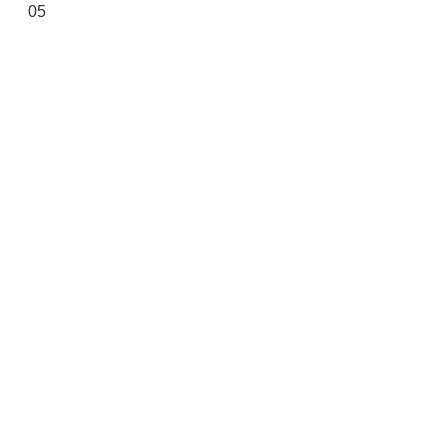
05
宣
示
網
站
資
料
開
放
宣
告
著
作
權
聲
明