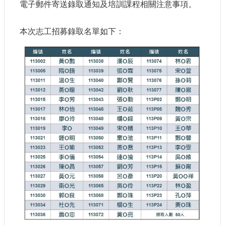
電子郵件寄送錄取通知及培訓課程相關注意事項。
參
觀
本次志工招募錄取名單如下：
研
究
典
藏
便
民
服
務
公
開
資
訊
網