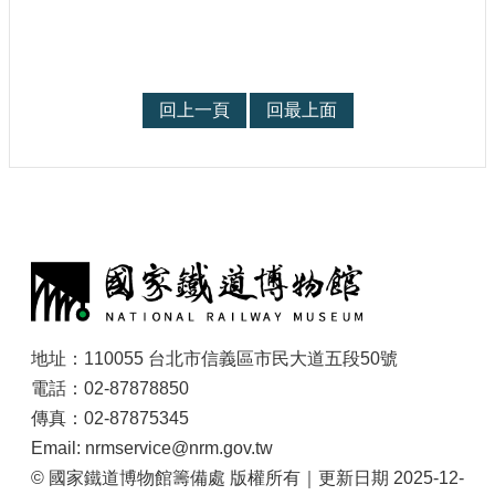
大
政
策
個
回上一頁
回最上面
資
保
護
網
站
:
導
覽
隱
私
地址：110055 台北市信義區市民大道五段50號
權
電話：02-87878850
及
傳真：02-87875345
安
全
Email: nrmservice@nrm.gov.tw
政
© 國家鐵道博物館籌備處 版權所有｜更新日期 2025-12-
策