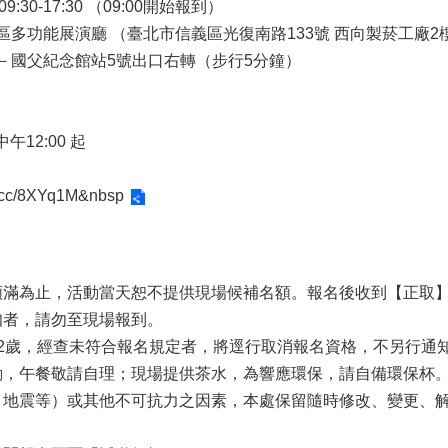
:30-17:30 （09:00開始報到）
多功能展演廳 （臺北市信義區光復南路133號 西向製菸工廠2
－國父紀念館站5號出口右轉（步行5分鐘）
午12:00 起
rl.cc/8XYq1M&nbsp
額滿為止，活動當天恕不提供現場候補名額。報名後收到【正取
知者，請勿至現場報到。
2歲，經查未符合報名規定者，將逕行取消報名資格，不另行通
動，午餐敬請自理；現場提供茶水，為響應環保，請自備環保杯
、地震等）或其他不可抗力之因素，本處保留隨時修改、變更、