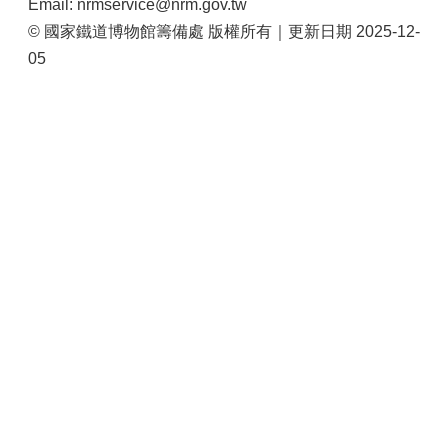
Email: nrmservice@nrm.gov.tw
站
© 國家鐵道博物館籌備處 版權所有｜更新日期 2025-12-
導
覽
05
相
關
連
結
服
務
信
箱
文
化
部
重