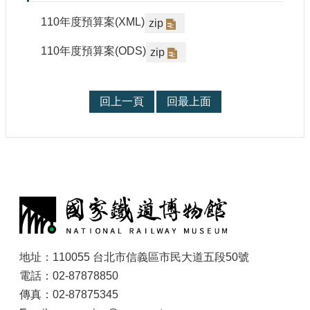
參
110年度預算案(XML)
zip
觀
110年度預算案(ODS)
zip
研
究
典
回上一頁
回最上面
藏
便
民
服
務
:
公
開
資
地址：110055 台北市信義區市民大道五段50號
訊
電話：02-87878850
傳真：02-87875345
網