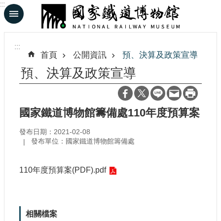
:::
跳到主要內容區塊
進
階
:::
搜
首頁
公開資訊
預、決算及政策宣導
尋
預、決算及政策宣導
En
日
國家鐵道博物館籌備處110年度預算案
文
發布日期：2021-02-08
發布單位：國家鐵道博物館籌備處
認
識
110年度預算案(PDF).pdf
鐵
博
展
相關檔案
覽