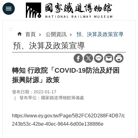
:::
跳到主要內容區塊
進
階
:::
搜
首頁
公開資訊
預、決算及政策宣導
尋
預、決算及政策宣導
En
日
轉知 行政院「COVID-19防治及紓困
文
振興財源」政策
發布日期：2022-01-17
認
發布單位：國家鐵道博物館籌備處
識
鐵
博
https://www.ey.gov.tw/Page/5B2FC62D288F4DB7/c
243b53c-42be-40ec-9644-6d00e138886e
展
覽