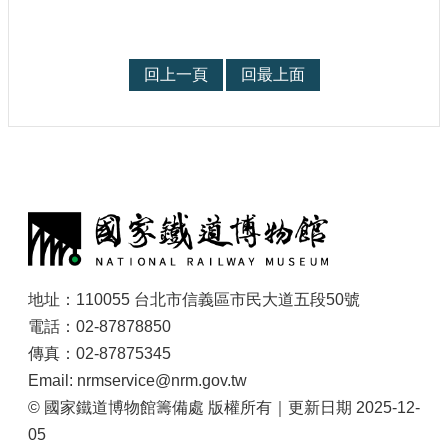
參
觀
回上一頁
回最上面
研
究
典
藏
:
便
民
服
務
地址：110055 台北市信義區市民大道五段50號
公
電話：02-87878850
開
傳真：02-87875345
資
訊
Email: nrmservice@nrm.gov.tw
© 國家鐵道博物館籌備處 版權所有｜更新日期 2025-12-
05
網