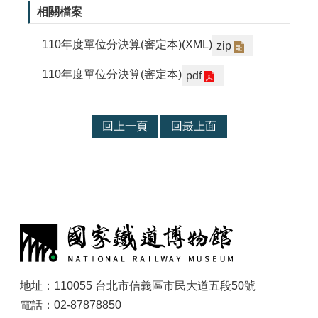
參
相關檔案
觀
110年度單位分決算(審定本)(XML)
zip
研
110年度單位分決算(審定本)
pdf
究
典
藏
回上一頁
回最上面
便
民
服
務
:
公
開
資
訊
地址：110055 台北市信義區市民大道五段50號
電話：02-87878850
網