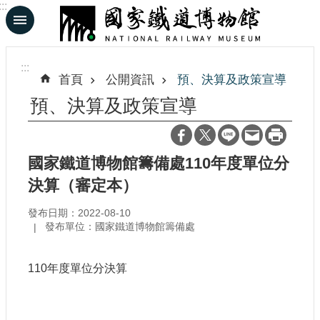
:::
跳到主要內容區塊
進
階
:::
搜
首頁
公開資訊
預、決算及政策宣導
尋
預、決算及政策宣導
En
日
國家鐵道博物館籌備處110年度單位分
文
決算（審定本）
發布日期：2022-08-10
認
發布單位：國家鐵道博物館籌備處
識
鐵
博
110年度單位分決算
展
覽