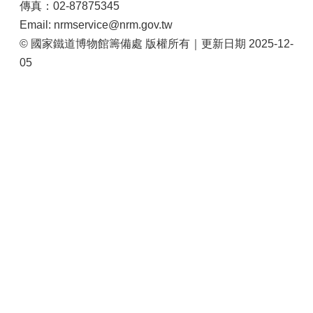
傳真：02-87875345
站
導
Email: nrmservice@nrm.gov.tw
覽
© 國家鐵道博物館籌備處 版權所有｜更新日期 2025-12-
05
相
關
連
結
服
務
信
箱
文
化
部
重