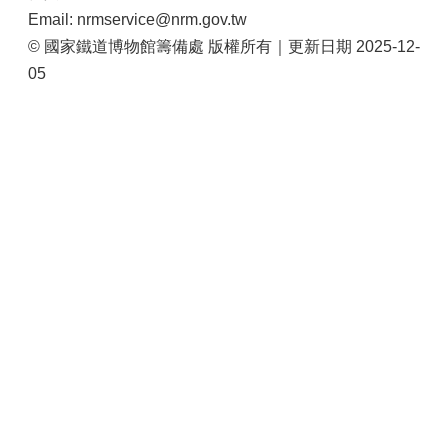
站
Email: nrmservice@nrm.gov.tw
導
© 國家鐵道博物館籌備處 版權所有｜更新日期 2025-12-
覽
05
相
關
連
結
服
務
信
箱
文
化
部
重