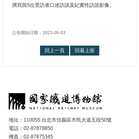
參
撰寫與5位受訪者口述訪談及紀實性訪談影像。
觀
研
公告開始日期：2023-05-03
究
典
藏
回上一頁
回最上面
便
民
服
務
:
公
開
資
訊
地址：110055 台北市信義區市民大道五段50號
電話：02-87878850
網
傳真：02-87875345