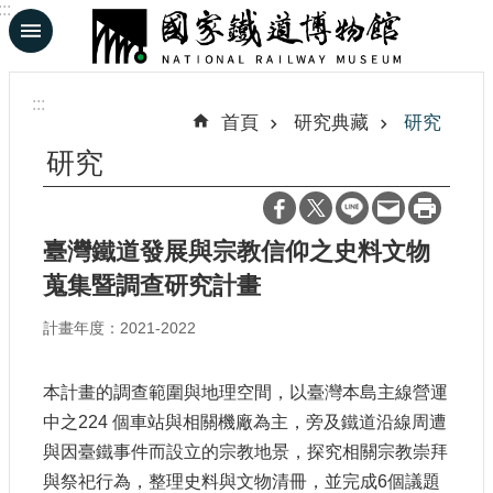
:::
跳到主要內容區塊
進
階
:::
搜
首頁
研究典藏
研究
尋
研究
En
日
臺灣鐵道發展與宗教信仰之史料文物
文
蒐集暨調查研究計畫
計畫年度：2021-2022
認
識
鐵
本計畫的調查範圍與地理空間，以臺灣本島主線營運
博
中之224 個車站與相關機廠為主，旁及鐵道沿線周遭
與因臺鐵事件而設立的宗教地景，探究相關宗教崇拜
展
與祭祀行為，整理史料與文物清冊，並完成6個議題
覽