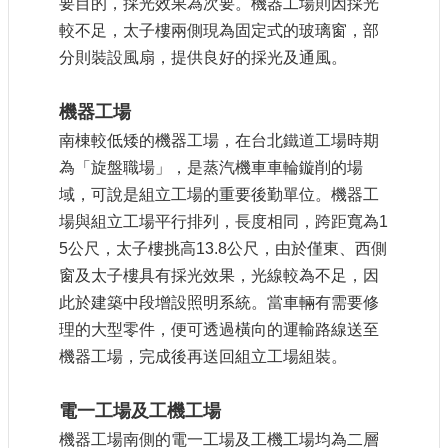
要目的，採光效果為次要。機器工場則因採光
宣
較不足，太子樓兩側現為固定式的玻璃窗，部
示
分則裝設風扇，提供良好的採光及通風。
網
站
機器工場
資
料
南棟較低矮的機器工場，在台北鐵道工場時期
開
為「旋盤職場」，是蒸汽機車車輪鏇削的場
放
域，可說是組立工場的重要後勤單位。機器工
宣
場與組立工場平行排列，長度相同，跨距寬為
1
告
5
公尺，太子樓挑高
13.8
公尺，由於僅東、西側
著
窗及太子樓具有採光效果，光線較為不足，因
作
此於建築中段增設照明系統。當車輛有需要修
權
聲
理的大型零件，便可透過橫向的運輸路線送至
明
機器工場，完成後再送回組立工場組裝。
電一工場及工機工場
機器工場南側的電一工場及工機工場均為二層