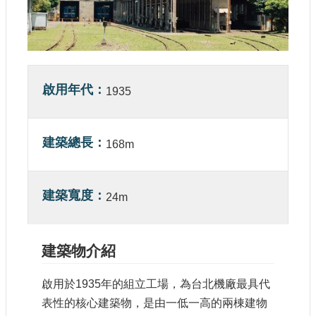
參
觀
研
究
啟用年代
典
1935
藏
建築總長
便
168m
民
服
務
建築寬度
24m
公
開
建築物介紹
資
訊
啟用於
1935
年的組立工場，為台北機廠最具代
表性的核心建築物，是由一低一高的兩棟建物
網