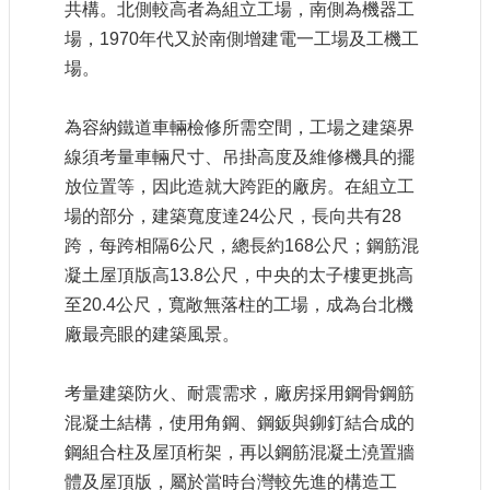
共構。北側較高者為組立工場，南側為機器工
站
導
場，
1970
年代又於南側增建電一工場及工機工
覽
場。
相
關
為容納鐵道車輛檢修所需空間，工場之建築界
連
線須考量車輛尺寸、吊掛高度及維修機具的擺
結
放位置等，因此造就大跨距的廠房。在組立工
服
場的部分，建築寬度達
24
公尺，長向共有
28
務
跨，每跨相隔
6
公尺，總長約
168
公尺；鋼筋混
信
凝土屋頂版高
13.8
公尺，中央的太子樓更挑高
箱
至
20.4
公尺，寬敞無落柱的工
場，成為台北機
廠最亮眼的建築風景。
考量建築防火、耐震需求，廠房採用鋼骨鋼筋
文
混凝土結構，使用角鋼、鋼鈑與鉚釘結合成的
化
鋼組合柱及屋頂桁架，再以鋼筋混凝土澆置牆
部
體及屋頂版，屬於當時台灣較先進的構造工
重