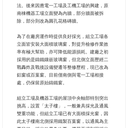
大
法。後來因應電一工場及工機工場的興建，原
政
南棟機器工場立面變為內牆，部分牆面被拆
策
除，部分則改為圓孔花格磚牆。
個
資
為了在廠房運作時提供良好採光，組立工場各
保
立面皆安裝大面積玻璃窗，對提升檢修作業效
護
率有極大幫助，亦可降低能源損耗。建廠之初
網
採用的是鑄鐵鑲嵌玻璃窗，但北側立面歷經二
站
戰轟炸及戰後設備變遷等整修歷程，現已改為
導
覽
鋁窗或百葉窗。目前僅南側與電一工場相接
處，仍保留原始鑄鐵窗。
隱
私
權
組立工場及機器工場的屋頂中央軸部特別突出
及
挑高，設置「太子樓」，一般兼具採光及通風
安
雙重功能，但組立工場已有大面積採光窗，因
全
政
此太子樓南北側採用鐵製百葉窗，以通風為主
策