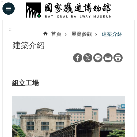
:::
跳到主要內容區塊
進
階
:::
搜
首頁
展覽參觀
建築介紹
尋
建築介紹
En
日
文
組立工場
認
識
鐵
博
展
覽