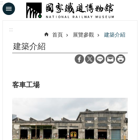
:::
跳到主要內容區塊
進
階
:::
搜
首頁
展覽參觀
建築介紹
尋
建築介紹
En
日
文
客車工場
認
識
鐵
博
展
覽