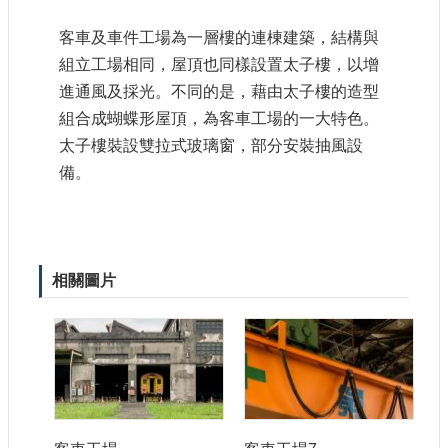
大
政
客車及車件工場為一層樓的連棟建築，結構與
策
組立工場相同，屋頂也同樣設置太子樓，以增
進通風及採光。不同的是，藉由太子樓的造型
個
資
組合成蝴蝶形屋頂，為客車工場的一大特色。
保
太子樓裝設雙拉式玻璃窗，部分安裝抽風設
護
備。
網
站
導
覽
相關圖片
隱
私
權
及
安
全
政
策