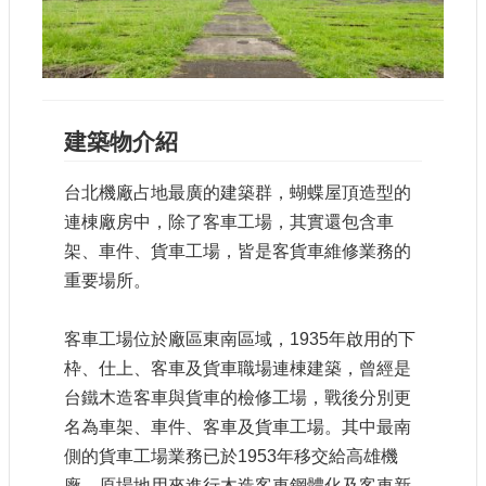
參
觀
研
究
建築物介紹
典
藏
台北機廠占地最廣的建築群，蝴蝶屋頂造型的
便
連棟廠房中，除了客車工場，其實還包含車
民
架、車件、貨車工場，皆是客貨車維修業務的
服
重要場所。
務
客車工場位於廠區東南區域，
1935
年啟用的下
公
開
枠、仕上、客車及貨車職場連棟建築，曾經是
資
台鐵木造客車與貨車的檢修工場，戰後分別更
訊
名為車架、車件、客車及貨車工場。其中最南
側的貨車工場業務已於
1953
年移交給高雄機
網
廠，原場地用來進行木造客車鋼體化及客車新