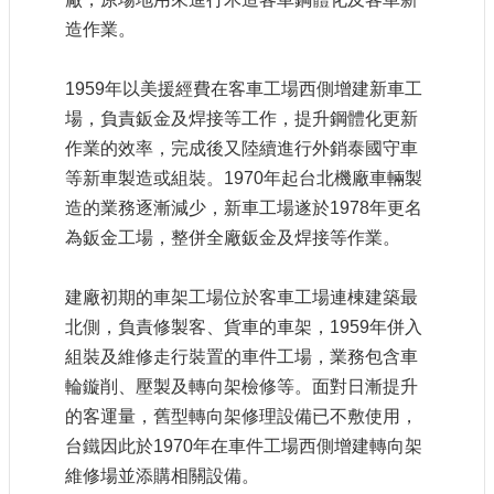
站
造作業。
導
覽
1959
年以美援經費在客車工場西側增建新車工
相
場，負責鈑金及焊接等工作，提升鋼體化更新
關
作業的效率，完成後又陸續進行外銷泰國守車
連
結
等新車製造或組裝。
1970
年起台北機廠車輛製
造的業務逐漸減少，新車工場遂於
1978
年更名
服
為鈑金工場，整併全廠鈑金及焊接等作業。
務
信
箱
建廠初期的車架工場位於客車工場連棟建築最
北側，負責修製客、貨車的車架，
1959
年併入
組裝及維修走行裝置的車件工場，業務包含車
輪鏇削、壓製及轉向架檢修等。面對日漸提升
的客運量，舊型轉向架修理設備已不敷使用，
文
化
台鐵因此於
1970
年在車件工場西側增建轉向架
部
維修場並添購相關設備。
重