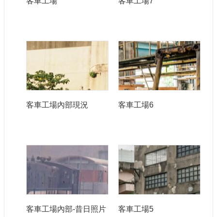
客車工場
客車工場7
宣
示
網
站
資
料
開
放
宣
客車工場內部現況
客車工場6
告
著
作
權
聲
明
客車工場內部-昔日照片
客車工場5