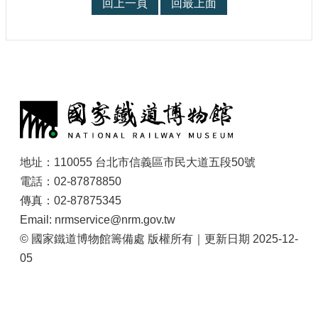
回上一頁
回最上面
大
政
策
個
資
:
保
護
網
站
地址：110055 台北市信義區市民大道五段50號
導
電話：02-87878850
覽
傳真：02-87875345
隱
Email: nrmservice@nrm.gov.tw
私
© 國家鐵道博物館籌備處 版權所有｜更新日期 2025-12-
權
及
05
安
全
政
策