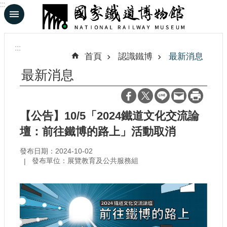
:::
跳到主要內容區塊
進
階
:::
搜
首頁
認識鐵博
最新消息
尋
最新消息
En
日
【公告】10/5「2024鐵道文化交流論
文
壇：前往鐵博的路上」活動取消
發布日期：2024-10-02
認
發布單位：展覽教育及公共服務組
識
鐵
博
展
覽