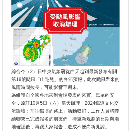
參
觀
研
究
典
藏
便
民
服
綜合今（2）日中央氣象署從白天起到最新發布有關
務
第18號颱風「山陀兒」的各節預報，此次颱風帶來的
風雨時間拉長，可能影響至週末。
公
為維護自全國各地來到會場發表的來賓、民眾的安
開
全，原訂10月5日（六）當天辦理「2024鐵道文化交
資
訊
流論壇：前往鐵博的路上」活動取消，工作人員將陸
續聯繫已完成報名的朋友們，待重新規劃的日期與場
地確認後，再跟大家報告，造成不便尚祈見諒。
網