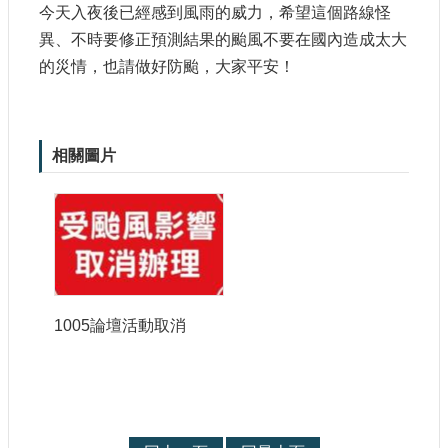
今天入夜後已經感到風雨的威力，希望這個路線怪
站
導
異、不時要修正預測結果的颱風不要在國內造成太大
覽
的災情，也請做好防颱，大家平安！
相
關
連
相關圖片
結
服
務
信
箱
1005論壇活動取消
文
化
部
重