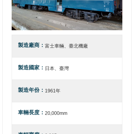
參
觀
研
究
典
製造廠商
藏
富士車輛、臺北機廠
便
民
製造國家
日本、臺灣
服
務
製造年份
1961年
公
開
資
車輛長度
20,000mm
訊
網