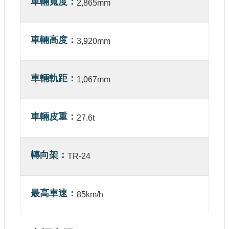
車輛寬度
2,865mm
站
導
覽
車輛高度
3,920mm
相
關
連
車輛軌距
1,067mm
結
服
務
車輛皮重
27.6t
信
箱
轉向架
TR-24
最高車速
文
85km/h
化
部
重