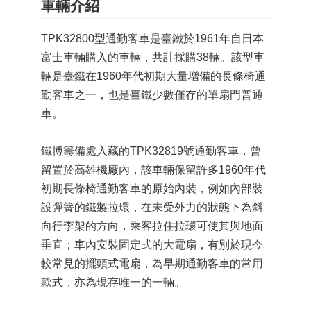
車輛介紹
大
政
TPK32800
型通勤客車是臺鐵於
1961
年自日本
策
富士車輛購入的車輛，共計採購
38
輛。該型車
個
輛是臺鐵在
1960
年代初期大量增備的長條椅通
資
勤客車之一，也是臺鐵少數僅存的單扇門普通
保
護
車。
網
站
鐵博籌備處入藏的
TPK32819
號通勤客車，曾
導
留置於高雄機廠內，該車輛保留許多
1960
年代
覽
初期長條椅通勤客車的原始內裝，例如內部裝
隱
設彈簧的鐵製拉環，在未受外力的狀態下為斜
私
向行李架的方向，乘客拉住拉環可使其與地面
權
垂直；車內安裝固定式的大電扇，有別於現今
及
較常見的擺頭式電扇，為早期通勤客車的常用
安
全
款式，亦為現存唯一的一輛。
政
策