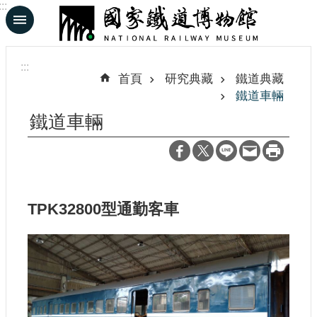
:::
跳到主要內容區塊
進
階
:::
搜
首頁
研究典藏
鐵道典藏
尋
鐵道車輛
鐵道車輛
En
日
文
TPK32800型通勤客車
認
識
鐵
博
展
覽