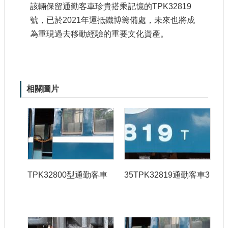
該輛保留通勤客車珍貴搭乘記憶的
TPK32819
宣
示
號，已於
2021
年運抵鐵博籌備處，未來也將成
為重現過去移動經驗的重要文化資產。
網
站
資
料
開
相關圖片
放
宣
告
著
作
權
聲
TPK32800型通勤客車
35TPK32819通勤客車3
明